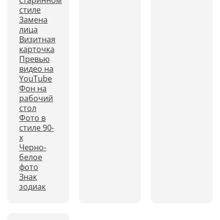
старинном
стиле
Замена
лица
Визитная
карточка
Превью
видео на
YouTube
Фон на
рабочий
стол
Фото в
стиле 90-
х
Черно-
белое
фото
Знак
зодиак