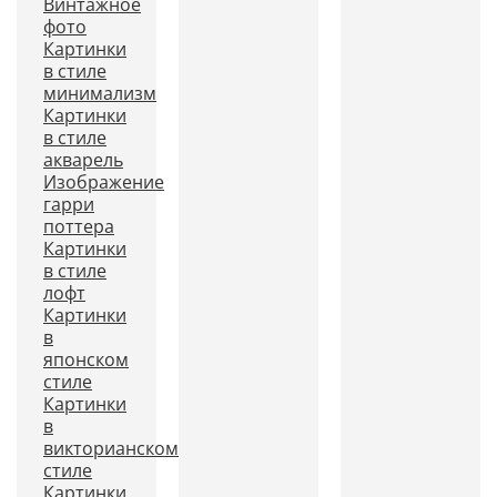
Винтажное
фото
Картинки
в стиле
минимализм
Картинки
в стиле
акварель
Изображение
гарри
поттера
Картинки
в стиле
лофт
Картинки
в
японском
стиле
Картинки
в
викторианском
стиле
Картинки