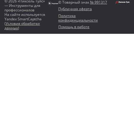
© 2026 «Пиксель Тулс»
© Товарный знак
№ 991317
— Инструменты для
Публичная оферта
профессионалов
На сайте используется
Политика
Yandex SmartCaptcha
конфиденциальности
(
Условия обработки
Помощь в работе
данных
)