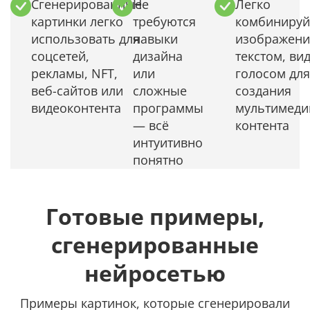
Сгенерированные
Не
Легко
картинки легко
требуются
комбинируй
использовать для
навыки
изображени
соцсетей,
дизайна
текстом, ви
рекламы, NFT,
или
голосом для
веб-сайтов или
сложные
создания
видеоконтента
программы
мультимеди
— всё
контента
интуитивно
понятно
Готовые примеры,
сгенерированные
нейросетью
Примеры картинок, которые сгенерировали