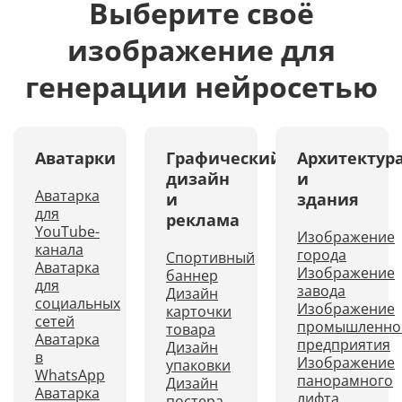
Выберите своё
изображение для
генерации нейросетью
Аватарки
Графический
Архитектур
дизайн
и
Аватарка
и
здания
для
реклама
YouTube-
Изображение
канала
города
Спортивный
Аватарка
Изображение
баннер
для
завода
Дизайн
социальных
Изображение
карточки
сетей
промышленно
товара
Аватарка
предприятия
Дизайн
в
Изображение
упаковки
WhatsApp
панорамного
Дизайн
Аватарка
лифта
постера