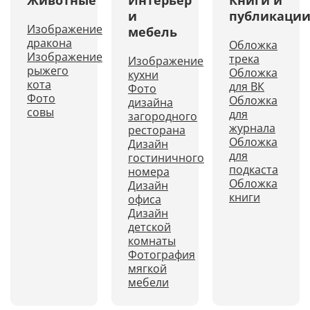
Животные
Интерьер
Книги и
и
публикаци
Изображение
мебель
дракона
Обложка
Изображение
трека
Изображение
рыжего
Обложка
кухни
кота
для ВК
Фото
Фото
Обложка
дизайна
совы
для
загородного
журнала
ресторана
Обложка
Дизайн
для
гостиничного
подкаста
номера
Обложка
Дизайн
книги
офиса
Дизайн
детской
комнаты
Фотография
мягкой
мебели