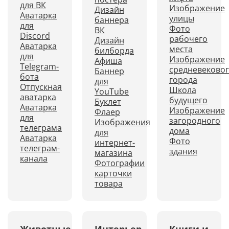
для ВК
Изображение
Дизайн
Аватарка
улицы
баннера
для
Фото
ВК
Discord
рабочего
Дизайн
Аватарка
места
билборда
для
Изображение
Афиша
Telegram-
средневеково
Баннер
бота
города
для
Отпускная
Школа
YouTube
аватарка
будущего
Буклет
Аватарка
Изображение
Флаер
для
загородного
Изображения
телеграма
дома
для
Аватарка
Фото
интернет-
телеграм-
здания
магазина
канала
Фотографии
карточки
товара