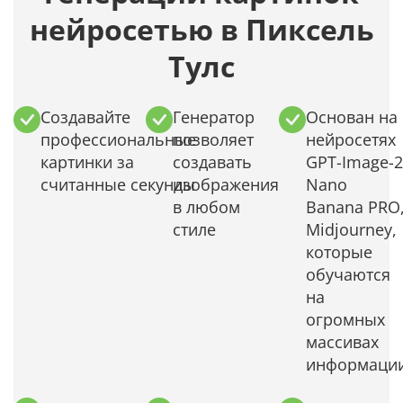
нейросетью в Пиксель
Тулс
Создавайте
Генератор
Основан на
профессиональные
позволяет
нейросетях
картинки за
создавать
GPT-Image-2
считанные секунды
изображения
Nano
в любом
Banana PRO
стиле
Midjourney,
которые
обучаются
на
огромных
массивах
информаци