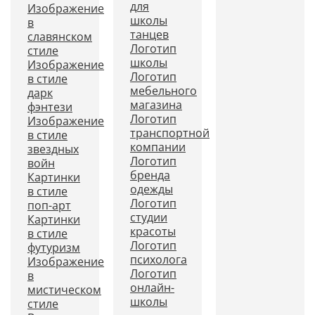
для
Изображение
школы
в
танцев
славянском
Логотип
стиле
школы
Изображение
Логотип
в стиле
мебельного
дарк
магазина
фэнтези
Логотип
Изображение
транспортной
в стиле
компании
звездных
Логотип
войн
бренда
Картинки
одежды
в стиле
Логотип
поп-арт
студии
Картинки
красоты
в стиле
Логотип
футуризм
психолога
Изображение
Логотип
в
онлайн-
мистическом
школы
стиле