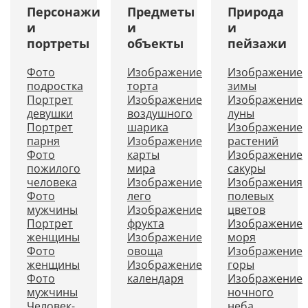
Персонажи
Предметы
Природа
и
и
и
портреты
объекты
пейзажи
Фото
Изображение
Изображение
подростка
торта
зимы
Портрет
Изображение
Изображение
девушки
воздушного
луны
Портрет
шарика
Изображение
парня
Изображение
растений
Фото
карты
Изображение
пожилого
мира
сакуры
человека
Изображение
Изображения
Фото
лего
полевых
мужчины
Изображение
цветов
Портрет
фрукта
Изображение
женщины
Изображение
моря
Фото
овоща
Изображение
женщины
Изображение
горы
Фото
календаря
Изображение
мужчины
ночного
Человек-
неба