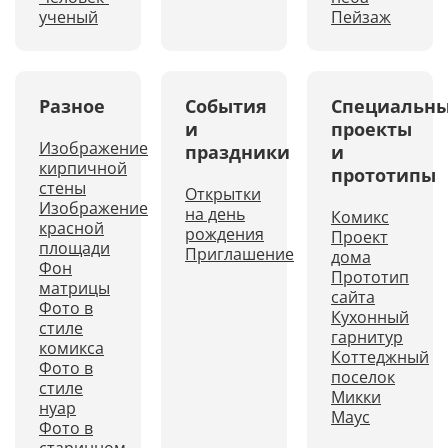
ученый
Пейзаж
Разное
События
Специальн
и
проекты
Изображение
праздники
и
кирпичной
прототипы
стены
Открытки
Изображение
на день
Комикс
красной
рождения
Проект
площади
Приглашение
дома
Фон
Прототип
матрицы
сайта
Фото в
Кухонный
стиле
гарнитур
комикса
Коттеджный
Фото в
поселок
стиле
Микки
нуар
Маус
Фото в