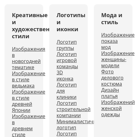
Креативные
Логотипы
Мода и
и
и
стиль
художественные
иконки
Изображение
стили
показа
Логотип
мод
группы
Изображения
Изображение
Логотип
в
женщины-
игровой
новогодней
модели
команды
тематике
Фото
3D
Изображение
делового
иконка
в стиле
костюма
Логотип
ведьмака
Дизайн
для
Изображение
платья
клиники
в стиле
Изображений
Логотип
древней
женской
строительной
Японии
одежды
компании
Изображение
Минималистичный
в
логотип
древнем
Логотип
стиле