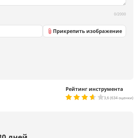
Скрипты
Генератор html-кода
0/2000
Прикрепить изображение
Редактирование
Разбить текст
Сравнить два текста
Должностная инструкция
Рейтинг инструмента
Регламенты
3,6 (634 оценки)
Вакансия
Бизнес-процессы
Инструкция
30 дней