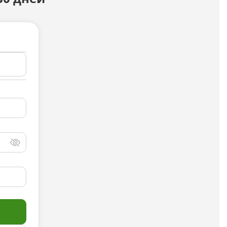
Досудебная претензия
Описание видео
Выступление
Описание компании
Объявление для авито
Анализ данных
Анализ научных статей
Анализ произведения
Анализ сайта