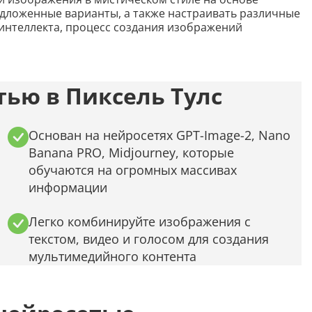
Распознать текст с картинки
едложенные варианты, а также настраивать различные
интеллекта, процесс создания изображений
Проанализировать изображение
Описать внешность человека на фото
Определить шрифт по фото
ью в Пиксель Тулс
Найти место по фото
Основан на нейросетях GPT-Image-2, Nano
Перевести текст с фото
Banana PRO, Midjourney, которые
Определить птицу по фото
обучаются на огромных массивах
информации
Определить гриб по фото
Определение типа лица по фото
Легко комбинируйте изображения с
текстом, видео и голосом для создания
мультимедийного контента
Тест
Курсовая