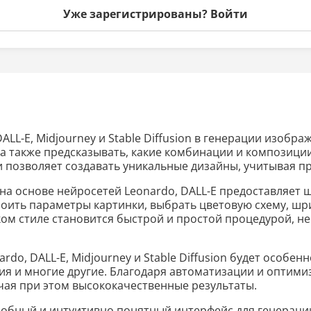
Уже зарегистрированы? Войти
L-E, Midjourney и Stable Diffusion в генерации изобра
 а также предсказывать, какие комбинации и композици
и позволяет создавать уникальные дизайны, учитывая п
на основе нейросетей Leonardo, DALL-E предоставляет 
роить параметры картинки, выбрать цветовую схему, шр
ком стиле становится быстрой и простой процедурой, н
do, DALL-E, Midjourney и Stable Diffusion будет особе
ия и многие другие. Благодаря автоматизации и оптим
учая при этом высококачественные результаты.
удобный и интуитивно понятный интерфейс для генераци