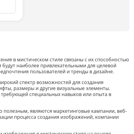
Анализ таблиц
Сравнительный анализ
Анализ диаграммы
Идеи для рисования
Идеи для фэнтези
жения в мистическом стиле связаны с их способностью
и будут наиболее привлекательными для целевой
Идеи
редпочтения пользователей и тренды в дизайне.
широкий спектр возможностей для создания
ифты, размеры и другие визуальные элементы.
Определить болезнь растения по фото
е требующей специальных навыков или опыта в
Описать картинку
нно полезным, являются маркетинговые кампании, веб-
Распознать рукописный текст
изации процесса создания изображений, компании
Определить объект на фото
и изображения в мистическом стиле на основе