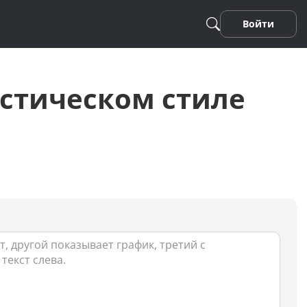
Войти
стическом стиле
Песня
Стихотворение
Фанфики