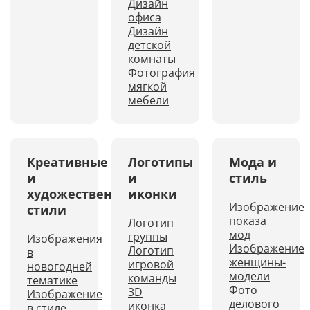
Дизайн
офиса
Дизайн
детской
комнаты
Фотография
мягкой
мебели
Креативные
Логотипы
Мода и
и
и
стиль
художественные
иконки
Изображение
стили
показа
Логотип
мод
группы
Изображения
Изображение
Логотип
в
женщины-
игровой
новогодней
модели
команды
тематике
Фото
3D
Изображение
делового
иконка
в стиле