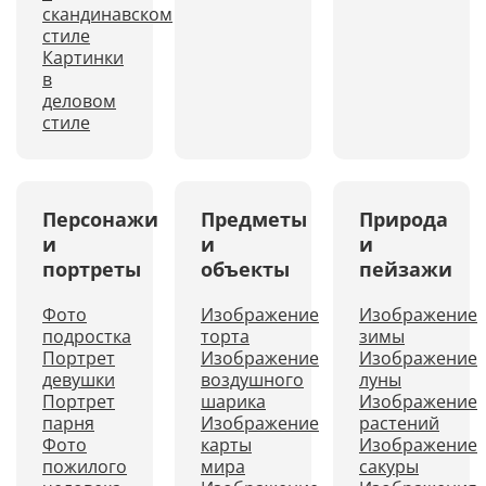
скандинавском
стиле
Картинки
в
деловом
стиле
Персонажи
Предметы
Природа
и
и
и
портреты
объекты
пейзажи
Фото
Изображение
Изображение
подростка
торта
зимы
Портрет
Изображение
Изображение
девушки
воздушного
луны
Портрет
шарика
Изображение
парня
Изображение
растений
Фото
карты
Изображение
пожилого
мира
сакуры