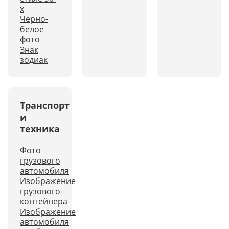
х
Черно-
белое
фото
Знак
зодиак
Транспорт
и
техника
Фото
грузового
автомобиля
Изображение
грузового
контейнера
Изображение
автомобиля