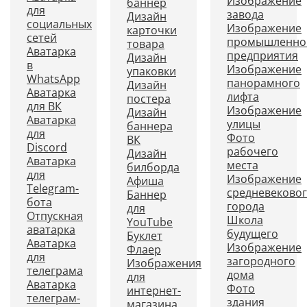
Изображение
баннер
для
завода
Дизайн
социальных
Изображение
карточки
сетей
промышленно
товара
Аватарка
предприятия
Дизайн
в
Изображение
упаковки
WhatsApp
панорамного
Дизайн
Аватарка
лифта
постера
для ВК
Изображение
Дизайн
Аватарка
улицы
баннера
для
Фото
ВК
Discord
рабочего
Дизайн
Аватарка
места
билборда
для
Изображение
Афиша
Telegram-
средневеково
Баннер
бота
города
для
Отпускная
Школа
YouTube
аватарка
будущего
Буклет
Аватарка
Изображение
Флаер
для
загородного
Изображения
телеграма
дома
для
Аватарка
Фото
интернет-
телеграм-
здания
магазина