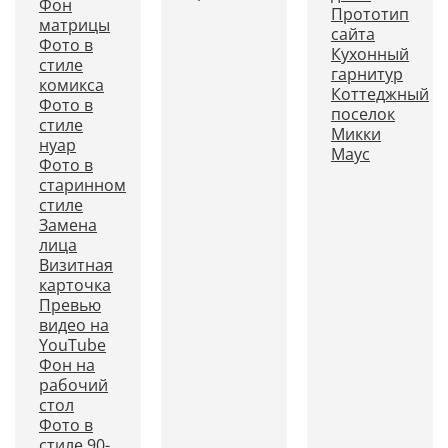
Фон
Прототип
матрицы
сайта
Фото в
Кухонный
стиле
гарнитур
комикса
Коттеджный
Фото в
поселок
стиле
Микки
нуар
Маус
Фото в
старинном
стиле
Замена
лица
Визитная
карточка
Превью
видео на
YouTube
Фон на
рабочий
стол
Фото в
стиле 90-