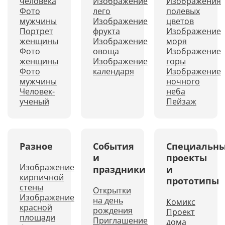
человека
Изображение
Изображения
Фото
лего
полевых
мужчины
Изображение
цветов
Портрет
фрукта
Изображение
женщины
Изображение
моря
Фото
овоща
Изображение
женщины
Изображение
горы
Фото
календаря
Изображение
мужчины
ночного
Человек-
неба
ученый
Пейзаж
Разное
События
Специальн
и
проекты
Изображение
праздники
и
кирпичной
прототипы
стены
Открытки
Изображение
на день
Комикс
красной
рождения
Проект
площади
Приглашение
дома