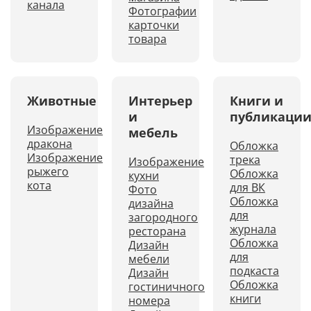
канала
Фотографии
карточки
товара
Животные
Интерьер
Книги и
и
публикаци
Изображение
мебель
дракона
Обложка
Изображение
трека
Изображение
рыжего
Обложка
кухни
кота
для ВК
Фото
Обложка
дизайна
для
загородного
журнала
ресторана
Обложка
Дизайн
для
мебели
подкаста
Дизайн
Обложка
гостиничного
книги
номера