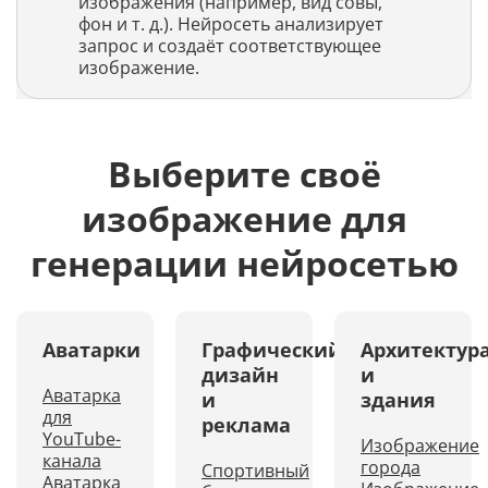
изображения (например, вид совы,
фон и т. д.). Нейросеть анализирует
запрос и создаёт соответствующее
изображение.
Выберите своё
изображение для
генерации нейросетью
Аватарки
Графический
Архитектур
дизайн
и
Аватарка
и
здания
для
реклама
YouTube-
Изображение
канала
города
Спортивный
Аватарка