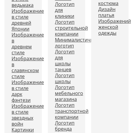
костюма
Логотип
ведьмака
Дизайн
для
Изображение
платья
клиники
в стиле
Изображений
Логотип
древней
женской
строительной
Японии
одежды
компании
Изображение
Минималистичный
в
логотип
древнем
Логотип
стиле
для
Изображение
школы
в
танцев
славянском
Логотип
стиле
школы
Изображение
Логотип
в стиле
мебельного
дарк
магазина
фэнтези
Логотип
Изображение
транспортной
в стиле
компании
звездных
Логотип
войн
бренда
Картинки