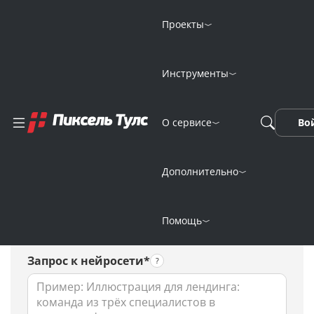
Проекты
Инструменты
Онлайн-генерация
О сервисе
Во
фото совы
нейросетью
Дополнительно
Помощь
Запрос к нейросети*