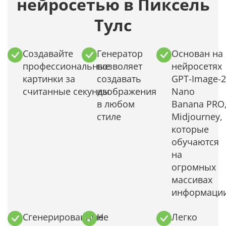
нейросетью в Пиксель
Тулс
Создавайте
Генератор
Основан на
профессиональные
позволяет
нейросетях
картинки за
создавать
GPT-Image-2
считанные секунды
изображения
Nano
в любом
Banana PRO
стиле
Midjourney,
которые
обучаются
на
огромных
массивах
информаци
Сгенерированные
Не
Легко