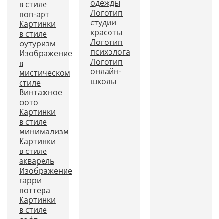
одежды
в стиле
Логотип
поп-арт
студии
Картинки
красоты
в стиле
Логотип
футуризм
психолога
Изображение
Логотип
в
онлайн-
мистическом
школы
стиле
Винтажное
фото
Картинки
в стиле
минимализм
Картинки
в стиле
акварель
Изображение
гарри
поттера
Картинки
в стиле