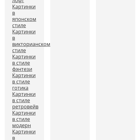
лофт
Картинки
в
японском
стиле
Картинки
в
викторианском
стиле
Картинки
в стиле
фэнтези
Картинки
в стиле
готика
Картинки
в стиле
ретровейв
Картинки
в стиле
модерн
Картинки
в