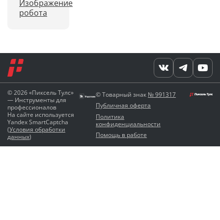
Изображение
робота
© 2026 «Пиксель Тулс»
© Товарный знак
№ 991317
— Инструменты для
Публичная оферта
профессионалов
На сайте используется
Политика
Yandex SmartCaptcha
конфиденциальности
(
Условия обработки
Помощь в работе
данных
)