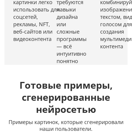
картинки легко
требуются
комбинируй
использовать для
навыки
изображени
соцсетей,
дизайна
текстом, ви
рекламы, NFT,
или
голосом для
веб-сайтов или
сложные
создания
видеоконтента
программы
мультимеди
— всё
контента
интуитивно
понятно
Готовые примеры,
сгенерированные
нейросетью
Примеры картинок, которые сгенерировали
наши пользователи.