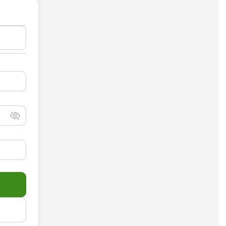
Досудебная претензия
Описание видео
Выступление
Описание компании
Объявление для авито
Анализ данных
Анализ научных статей
Анализ произведения
Анализ сайта