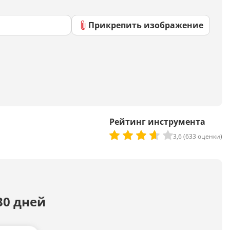
Скрипты
Генератор html-кода
Прикрепить изображение
Редактирование
Разбить текст
Сравнить два текста
Рейтинг инструмента
3,6 (633 оценки)
Должностная инструкция
Регламенты
Вакансия
Бизнес-процессы
30 дней
Инструкция