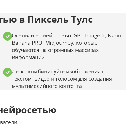
Распознать текст с картинки
Проанализировать изображение
ью в Пиксель Тулс
Описать внешность человека на фото
Определить шрифт по фото
Основан на нейросетях GPT-Image-2, Nano
Banana PRO, Midjourney, которые
Найти место по фото
обучаются на огромных массивах
информации
Перевести текст с фото
Определить птицу по фото
Легко комбинируйте изображения с
текстом, видео и голосом для создания
Определить гриб по фото
мультимедийного контента
Определение типа лица по фото
нейросетью
Тест
ватели.
Курсовая