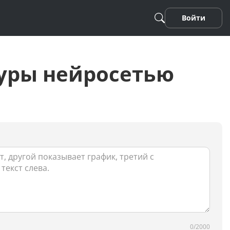
Войти
уры нейросетью
Песня
Стихотворение
Фанфики
0/2000