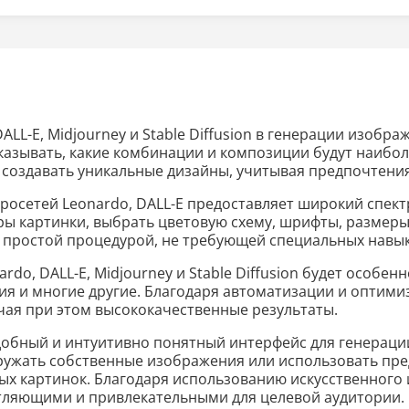
L-E, Midjourney и Stable Diffusion в генерации изобр
сказывать, какие комбинации и композиции будут наибо
 создавать уникальные дизайны, учитывая предпочтения
росетей Leonardo, DALL-E предоставляет широкий спек
ы картинки, выбрать цветовую схему, шрифты, размеры 
 простой процедурой, не требующей специальных навык
do, DALL-E, Midjourney и Stable Diffusion будет особе
ия и многие другие. Благодаря автоматизации и оптим
учая при этом высококачественные результаты.
удобный и интуитивно понятный интерфейс для генераци
агружать собственные изображения или использовать пр
ых картинок. Благодаря использованию искусственного 
атляющими и привлекательными для целевой аудитории.