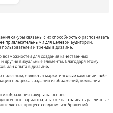
Анализ таблиц
Сравнительный анализ
Анализ диаграммы
ажения сакуры связаны с их способностью распознавать
Идеи для рисования
лее привлекательными для целевой аудитории.
 пользователей и тренды в дизайне.
Идеи для фэнтези
тр возможностей для создания качественных
Идеи
и другие визуальные элементы. Благодаря этому,
ов или опыта в дизайне.
нно полезным, являются маркетинговые кампании, веб-
Определить болезнь растения по фото
изации процесса создания изображений, компании
Описать картинку
и изображения сакуры на основе
Распознать рукописный текст
едложенные варианты, а также настраивать различные
интеллекта, процесс создания изображений
Определить объект на фото