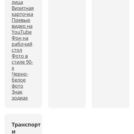
лица
Визитная
карточка
Превью
видео на
YouTube
Фон на
рабочий
стол
Фото в
стиле 90-
х
Черно-
белое
фото
Знак
зодиак
Транспорт
и