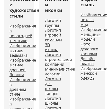
и
и
стиль
художественные
иконки
Изображение
стили
показа
Логотип
мод
группы
Изображения
Изображение
Логотип
в
женщины-
игровой
новогодней
модели
команды
тематике
Фото
3D
Изображение
делового
иконка
в стиле
костюма
Логотип
ведьмака
Дизайн
строительной
Изображение
платья
компании
в стиле
Изображений
Минималистичный
древней
женской
логотип
Японии
одежды
Логотип
Изображение
для
в
школы
древнем
танцев
стиле
Логотип
Изображение
школы
в
Логотип
славянском