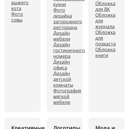
рыжего
Обложка
кухни
кота
для ВК
Фото
Фото
Обложка
дизайна
совы
для
загородного
журнала
ресторана
Обложка
Дизайн
для
мебели
подкаста
Дизайн
Обложка
гостиничного
книги
номера
Дизайн
офиса
Дизайн
детской
комнаты
Фотография
мягкой
мебели
Креативные
Логотипы
Мода и