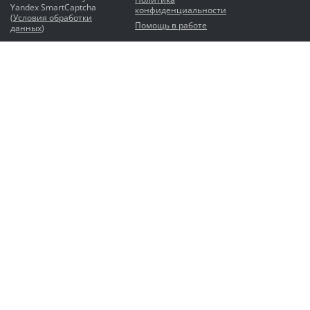
Yandex SmartCaptcha
конфиденциальности
(
Условия обработки
Помощь в работе
данных
)