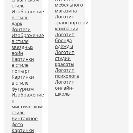
мебельного
стиле
магазина
Изображение
Логотип
в стиле
транспортной
дарк
компании
фэнтези
Логотип
Изображение
бренда
в стиле
одежды
звездных
Логотип
войн
студии
Картинки
красоты
в стиле
Логотип
поп-арт
психолога
Картинки
Логотип
в стиле
онлайн-
футуризм
школы
Изображение
в
мистическом
стиле
Винтажное
фото
Картинки