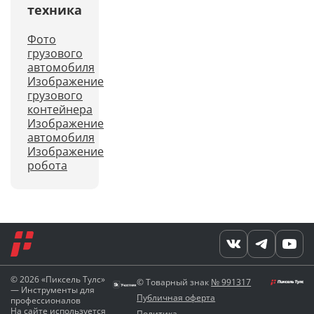
техника
Фото
грузового
автомобиля
Изображение
грузового
контейнера
Изображение
автомобиля
Изображение
робота
© 2026 «Пиксель Тулс»
© Товарный знак
№ 991317
— Инструменты для
Публичная оферта
профессионалов
На сайте используется
Политика