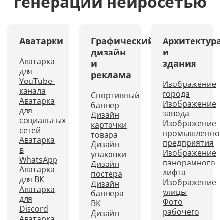
генерации нейросетью
Аватарки
Графический
Архитектур
дизайн
и
Аватарка
и
здания
для
реклама
YouTube-
Изображение
канала
города
Спортивный
Аватарка
Изображение
баннер
для
завода
Дизайн
социальных
Изображение
карточки
сетей
промышленно
товара
Аватарка
предприятия
Дизайн
в
Изображение
упаковки
WhatsApp
панорамного
Дизайн
Аватарка
лифта
постера
для ВК
Изображение
Дизайн
Аватарка
улицы
баннера
для
Фото
ВК
Discord
рабочего
Дизайн
Аватарка