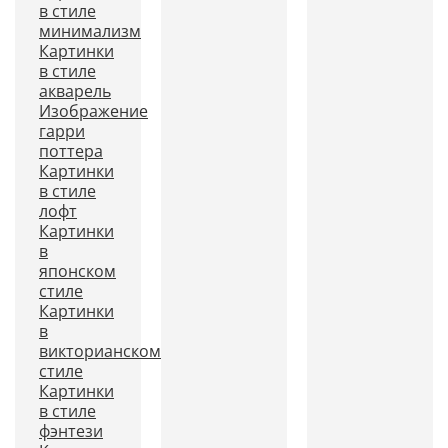
в стиле
минимализм
Картинки
в стиле
акварель
Изображение
гарри
поттера
Картинки
в стиле
лофт
Картинки
в
японском
стиле
Картинки
в
викторианском
стиле
Картинки
в стиле
фэнтези