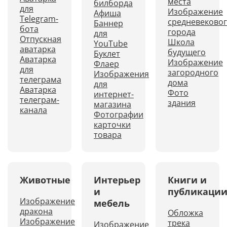
места
билборда
для
Изображение
Афиша
Telegram-
средневеково
Баннер
бота
города
для
Отпускная
Школа
YouTube
аватарка
будущего
Буклет
Аватарка
Изображение
Флаер
для
загородного
Изображения
телеграма
дома
для
Аватарка
Фото
интернет-
телеграм-
здания
магазина
канала
Фотографии
карточки
товара
Животные
Интерьер
Книги и
и
публикаци
Изображение
мебель
дракона
Обложка
Изображение
трека
Изображение