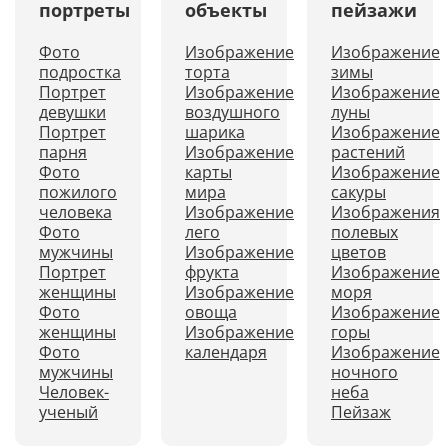
портреты
объекты
пейзажи
Фото
Изображение
Изображение
подростка
торта
зимы
Портрет
Изображение
Изображение
девушки
воздушного
луны
Портрет
шарика
Изображение
парня
Изображение
растений
Фото
карты
Изображение
пожилого
мира
сакуры
человека
Изображение
Изображения
Фото
лего
полевых
мужчины
Изображение
цветов
Портрет
фрукта
Изображение
женщины
Изображение
моря
Фото
овоща
Изображение
женщины
Изображение
горы
Фото
календаря
Изображение
мужчины
ночного
Человек-
неба
ученый
Пейзаж