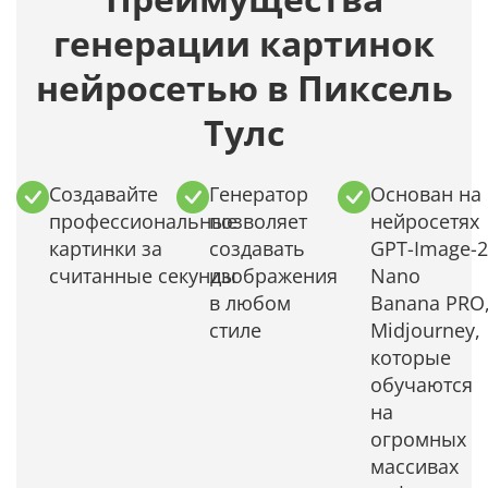
генерации картинок
нейросетью в Пиксель
Тулс
Создавайте
Генератор
Основан на
профессиональные
позволяет
нейросетях
картинки за
создавать
GPT-Image-2
считанные секунды
изображения
Nano
в любом
Banana PRO
стиле
Midjourney,
которые
обучаются
на
огромных
массивах