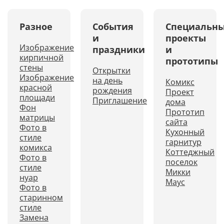
Разное
События
Специальн
и
проекты
Изображение
праздники
и
кирпичной
прототипы
стены
Открытки
Изображение
на день
Комикс
красной
рождения
Проект
площади
Приглашение
дома
Фон
Прототип
матрицы
сайта
Фото в
Кухонный
стиле
гарнитур
комикса
Коттеджный
Фото в
поселок
стиле
Микки
нуар
Маус
Фото в
старинном
стиле
Замена