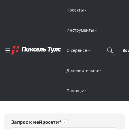
Проекты
Инструменты
Онлайн-генерация
О сервисе
Во
логотипа для
клиники
Дополнительно
нейросетью
Помощь
Запрос к нейросети*