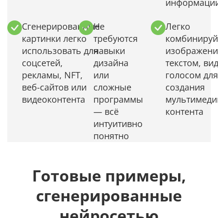
информаци
Сгенерированные
Не
Легко
картинки легко
требуются
комбинируй
использовать для
навыки
изображени
соцсетей,
дизайна
текстом, ви
рекламы, NFT,
или
голосом для
веб-сайтов или
сложные
создания
видеоконтента
программы
мультимеди
— всё
контента
интуитивно
понятно
Готовые примеры,
сгенерированные
нейросетью