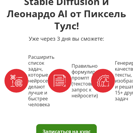
Stable Diffusion и
Леонардо AI от Пиксель
Тулс!
Уже через 3 дня вы сможете:
Расширить
список
Генери
Правильно
задач,
качест
формулировать
которые
тексты,
промпт
нейросети
изобра
(текстовый
делают
и реша
запрос к
лучше и
15+ дру
нейросети)
быстрее
задач
человека
Записаться на курс