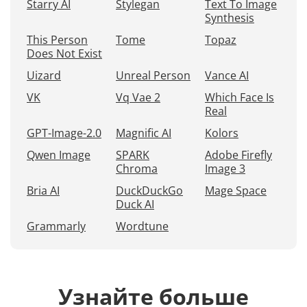
Starry AI
Stylegan
Text To Image
Synthesis
This Person
Tome
Topaz
Does Not Exist
Uizard
Unreal Person
Vance AI
VK
Vq Vae 2
Which Face Is
Real
GPT-Image-2.0
Magnific AI
Kolors
Qwen Image
SPARK
Adobe Firefly
Chroma
Image 3
Bria AI
DuckDuckGo
Mage Space
Duck AI
Grammarly
Wordtune
Узнайте больше