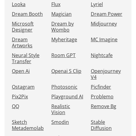
Looka
Flux
Lyriel
Dream Booth
Magician
Dream Power
Microsoft
Dream by
Midjourney
Designer
Wombo
Dream
Myheritage
MC Imagine
Artworks
Neural Style
Room GPT
Nightcafe
Transfer
Open Ai
Openai S Clip
Openjourney
V4
Ostagram
Photosonic
Picfinder
Pix2Pix
Playground AI
Problemo
QQ
Realistic
Remove Bg
Vision
Sketch
Smodin
Stable
Metademolab
Diffusion