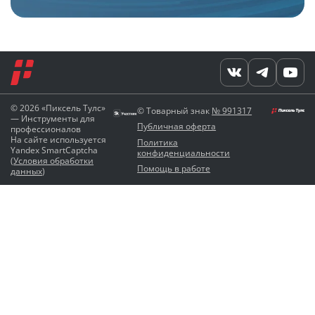
© 2026 «Пиксель Тулс»
© Товарный знак
№ 991317
— Инструменты для
Публичная оферта
профессионалов
На сайте используется
Политика
Yandex SmartCaptcha
конфиденциальности
(
Условия обработки
Помощь в работе
данных
)