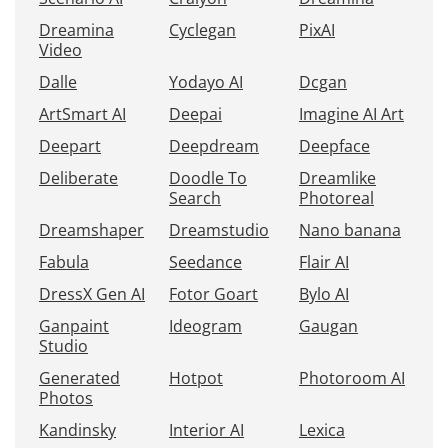
Dreamina
Cyclegan
PixAI
Video
Dalle
Yodayo AI
Dcgan
ArtSmart AI
Deepai
Imagine AI Art
Deepart
Deepdream
Deepface
Deliberate
Doodle To
Dreamlike
Search
Photoreal
Dreamshaper
Dreamstudio
Nano banana
Fabula
Seedance
Flair AI
DressX Gen AI
Fotor Goart
Bylo AI
Ganpaint
Ideogram
Gaugan
Studio
Generated
Hotpot
Photoroom AI
Photos
Kandinsky
Interior AI
Lexica