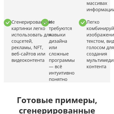
массивах
информаци
Сгенерированные
Не
Легко
картинки легко
требуются
комбинируй
использовать для
навыки
изображени
соцсетей,
дизайна
текстом, ви
рекламы, NFT,
или
голосом для
веб-сайтов или
сложные
создания
видеоконтента
программы
мультимеди
— всё
контента
интуитивно
понятно
Готовые примеры,
сгенерированные