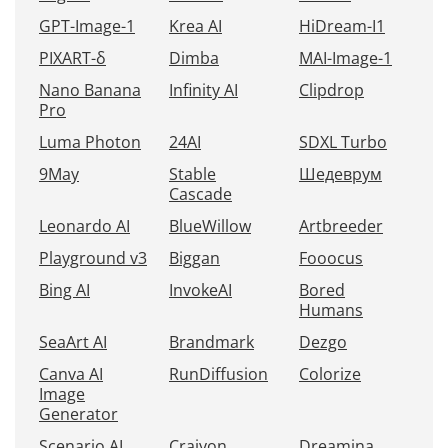
GPT-Image-1
Krea AI
HiDream-I1
PIXART-δ
Dimba
MAI-Image-1
Nano Banana
Infinity AI
Clipdrop
Pro
Luma Photon
24AI
SDXL Turbo
9May
Stable
Шедеврум
Cascade
Leonardo AI
BlueWillow
Artbreeder
Playground v3
Biggan
Fooocus
Bing AI
InvokeAI
Bored
Humans
SeaArt AI
Brandmark
Dezgo
Canva AI
RunDiffusion
Colorize
Image
Generator
Scenario AI
Craiyon
Dreamina