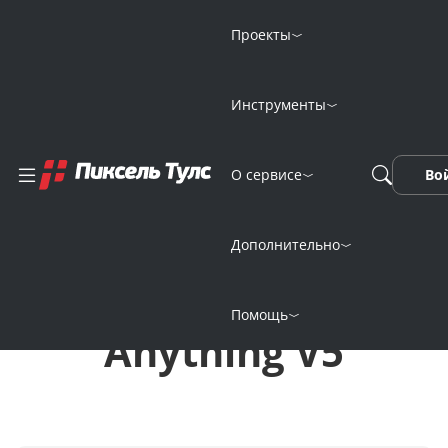
Проекты
Инструменты
Генерация
О сервисе
Во
изображений
онлайн
Дополнительно
нейросетью
Помощь
Anything V5