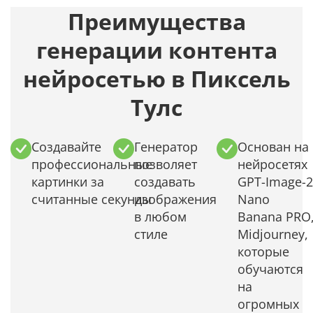
Преимущества
генерации контента
нейросетью в Пиксель
Тулс
Создавайте
Генератор
Основан на
профессиональные
позволяет
нейросетях
картинки за
создавать
GPT-Image-2
считанные секунды
изображения
Nano
в любом
Banana PRO
стиле
Midjourney,
которые
обучаются
на
огромных