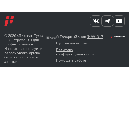
© 2026 «Пиксель Тулс»
© Товарный знак
№ 991317
— Инструменты для
Публичная оферта
профессионалов
На сайте используется
Политика
Yandex SmartCaptcha
конфиденциальности
(
Условия обработки
Помощь в работе
данных
)