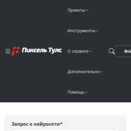
Проекты
Инструменты
Генерация
О сервисе
Во
изображений
нейросетью
Дополнительно
PIXART-δ
Помощь
Запрос к нейросети*