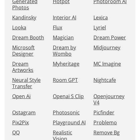
Generated
Hotpot
Photoroom AI
Photos
Kandinsky
Interior AI
Lexica
Looka
Flux
Lyriel
Dream Booth
Magician
Dream Power
Microsoft
Dream by
Midjourney
Designer
Wombo
Dream
Myheritage
MC Imagine
Artworks
Neural Style
Room GPT
Nightcafe
Transfer
Open Ai
Openai S Clip
Openjourney
V4
Ostagram
Photosonic
Picfinder
Pix2Pix
Playground AI
Problemo
QQ
Realistic
Remove Bg
Vision