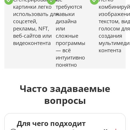
картинки легко
требуются
комбинируй
использовать для
навыки
изображени
соцсетей,
дизайна
текстом, ви
рекламы, NFT,
или
голосом для
веб-сайтов или
сложные
создания
видеоконтента
программы
мультимеди
— всё
контента
интуитивно
понятно
Часто задаваемые
вопросы
Для чего подходит