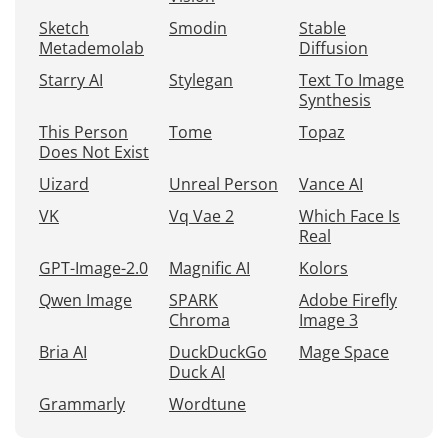
Sketch
Smodin
Stable
Metademolab
Diffusion
Starry AI
Stylegan
Text To Image
Synthesis
This Person
Tome
Topaz
Does Not Exist
Uizard
Unreal Person
Vance AI
VK
Vq Vae 2
Which Face Is
Real
GPT-Image-2.0
Magnific AI
Kolors
Qwen Image
SPARK
Adobe Firefly
Chroma
Image 3
Bria AI
DuckDuckGo
Mage Space
Duck AI
Grammarly
Wordtune