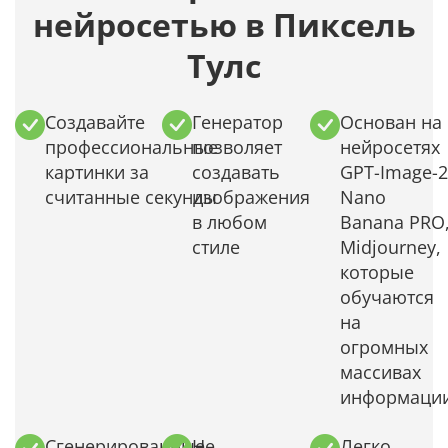
нейросетью в Пиксель
Тулс
Создавайте
Генератор
Основан на
профессиональные
позволяет
нейросетях
картинки за
создавать
GPT-Image-2
считанные секунды
изображения
Nano
в любом
Banana PRO
стиле
Midjourney,
которые
обучаются
на
огромных
массивах
информаци
Сгенерированные
Не
Легко