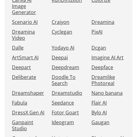
Canva AI
RunDiffusion
Colorize
Image
Generator
Scenario AI
Craiyon
Dreamina
Dreamina
Cyclegan
PixAI
Video
Dalle
Yodayo AI
Dcgan
ArtSmart AI
Deepai
Imagine AI Art
Deepart
Deepdream
Deepface
Deliberate
Doodle To
Dreamlike
Search
Photoreal
Dreamshaper
Dreamstudio
Nano banana
Fabula
Seedance
Flair AI
DressX Gen AI
Fotor Goart
Bylo AI
Ganpaint
Ideogram
Gaugan
Studio