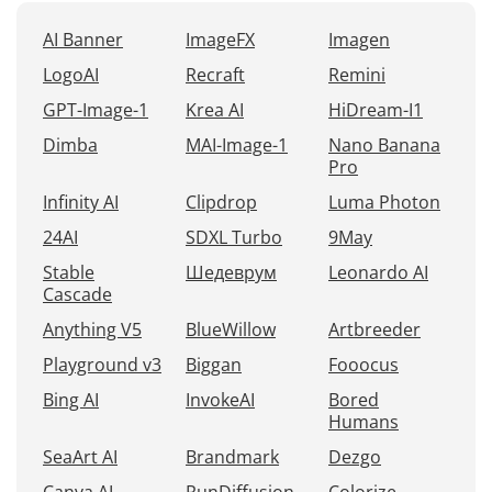
AI Banner
ImageFX
Imagen
LogoAI
Recraft
Remini
GPT-Image-1
Krea AI
HiDream-I1
Dimba
MAI-Image-1
Nano Banana
Pro
Infinity AI
Clipdrop
Luma Photon
24AI
SDXL Turbo
9May
Stable
Шедеврум
Leonardo AI
Cascade
Anything V5
BlueWillow
Artbreeder
Playground v3
Biggan
Fooocus
Bing AI
InvokeAI
Bored
Humans
SeaArt AI
Brandmark
Dezgo