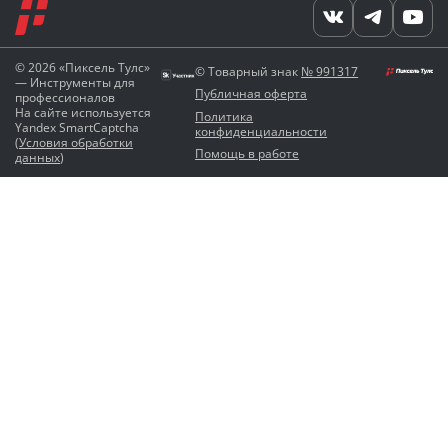
© 2026 «Пиксель Тулс»
© Товарный знак
№ 991317
— Инструменты для
Публичная оферта
профессионалов
На сайте используется
Политика
Yandex SmartCaptcha
конфиденциальности
(
Условия обработки
Помощь в работе
данных
)