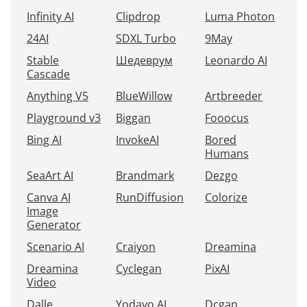
Infinity AI
Clipdrop
Luma Photon
24AI
SDXL Turbo
9May
Stable
Шедеврум
Leonardo AI
Cascade
Anything V5
BlueWillow
Artbreeder
Playground v3
Biggan
Fooocus
Bing AI
InvokeAI
Bored
Humans
SeaArt AI
Brandmark
Dezgo
Canva AI
RunDiffusion
Colorize
Image
Generator
Scenario AI
Craiyon
Dreamina
Dreamina
Cyclegan
PixAI
Video
Dalle
Yodayo AI
Dcgan