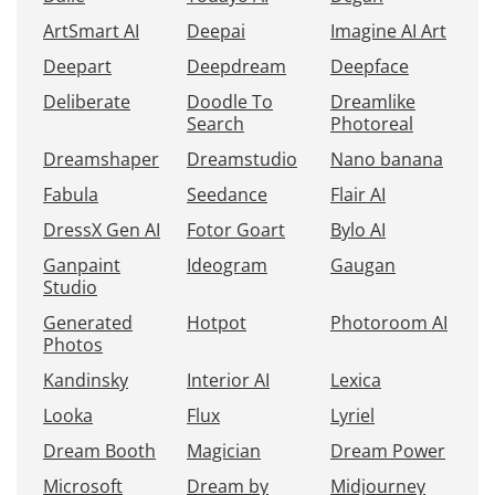
ArtSmart AI
Deepai
Imagine AI Art
Deepart
Deepdream
Deepface
Deliberate
Doodle To
Dreamlike
Search
Photoreal
Dreamshaper
Dreamstudio
Nano banana
Fabula
Seedance
Flair AI
DressX Gen AI
Fotor Goart
Bylo AI
Ganpaint
Ideogram
Gaugan
Studio
Generated
Hotpot
Photoroom AI
Photos
Kandinsky
Interior AI
Lexica
Looka
Flux
Lyriel
Dream Booth
Magician
Dream Power
Microsoft
Dream by
Midjourney