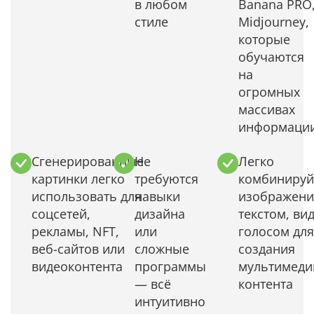
в любом
Banana PRO
стиле
Midjourney,
которые
обучаются
на
огромных
массивах
информаци
Сгенерированные
Не
Легко
картинки легко
требуются
комбинируй
использовать для
навыки
изображени
соцсетей,
дизайна
текстом, ви
рекламы, NFT,
или
голосом для
веб-сайтов или
сложные
создания
видеоконтента
программы
мультимеди
— всё
контента
интуитивно