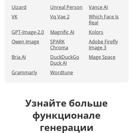
Uizard
Unreal Person
Vance AI
VK
Vq Vae 2
Which Face Is
Real
GPT-Image-2.0
Magnific AI
Kolors
Qwen Image
SPARK
Adobe Firefly
Chroma
Image 3
Bria AI
DuckDuckGo
Mage Space
Duck AI
Grammarly
Wordtune
Узнайте больше
функционале
генерации