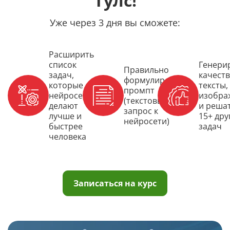
Тулс!
Уже через 3 дня вы сможете:
Расширить
список
Генери
Правильно
задач,
качест
формулировать
которые
тексты,
промпт
нейросети
изобра
(текстовый
делают
и реша
запрос к
лучше и
15+ дру
нейросети)
быстрее
задач
человека
Записаться на курс