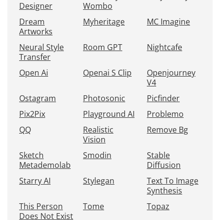
Designer
Wombo
Dream
Myheritage
MC Imagine
Artworks
Neural Style
Room GPT
Nightcafe
Transfer
Open Ai
Openai S Clip
Openjourney
V4
Ostagram
Photosonic
Picfinder
Pix2Pix
Playground AI
Problemo
QQ
Realistic
Remove Bg
Vision
Sketch
Smodin
Stable
Metademolab
Diffusion
Starry AI
Stylegan
Text To Image
Synthesis
This Person
Tome
Topaz
Does Not Exist