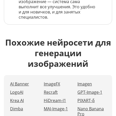
изображение — система сама
выполнит все улучшения. Это удобно
и для новичков, и для занятых
специалистов.
Похожие нейросети для
генерации
изображений
AI Banner
ImageFX
Imagen
LogoAI
Recraft
GPT-Image-1
Krea AI
HiDream-I1
PIXART-δ
Dimba
MAI-Image-1
Nano Banana
Pro