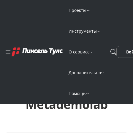
Проекты
Инструменты
Генерация
О сервисе
Во
изображений
онлайн
Дополнительно
нейросетью Sketch
Помощь
Metademolab