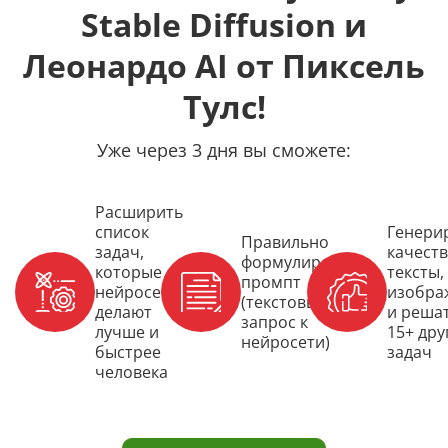
Stable Diffusion и
Леонардо AI от Пиксель
Тулс!
Уже через 3 дня вы сможете:
Расширить
список
Генери
Правильно
задач,
качест
формулировать
которые
тексты,
промпт
нейросети
изобра
(текстовый
делают
и реша
запрос к
лучше и
15+ дру
нейросети)
быстрее
задач
человека