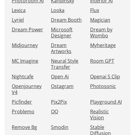
Photoroom AI
Kandinsky
Interior AI
Lexica
Looka
Flux
Lyriel
Dream Booth
Magician
Dream Power
Microsoft
Dream by
Designer
Wombo
Midjourney
Dream
Myheritage
Artworks
MC Imagine
Neural Style
Room GPT
Transfer
Nightcafe
Open Ai
Openai S Clip
Openjourney
Ostagram
Photosonic
V4
Picfinder
Pix2Pix
Playground AI
Problemo
QQ
Realistic
Vision
Remove Bg
Smodin
Stable
Diffusion