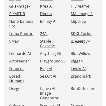
GPT-Image-1
Krea AI
HiDream-I1
PIXART-δ
Dimba
MAI-Image-1
Nano Banana
Infinity AI
Clipdrop
Pro
Luma Photon
24AI
SDXL Turbo
9May
Stable
Шедеврум
Cascade
Leonardo AI
Anything V5
BlueWillow
Artbreeder
Playground v3
Biggan
Fooocus
Bing AI
InvokeAI
Bored
SeaArt AI
Brandmark
Humans
Dezgo
Canva AI
RunDiffusion
Image
Generator
Colorize
Scenario AI
Craiyon