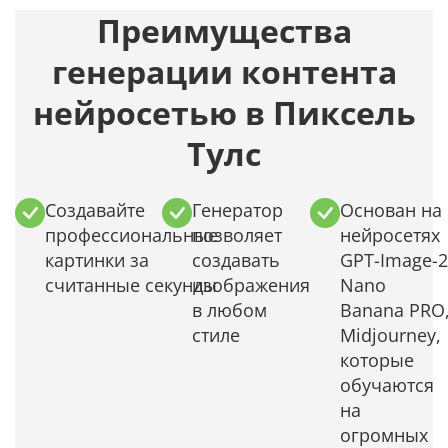
Преимущества
генерации контента
нейросетью в Пиксель
Тулс
Создавайте
Генератор
Основан на
профессиональные
позволяет
нейросетях
картинки за
создавать
GPT-Image-2
считанные секунды
изображения
Nano
в любом
Banana PRO
стиле
Midjourney,
которые
обучаются
на
огромных