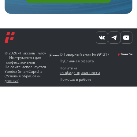
© 2026 «Пиксель Тулс»
© Товарный знак
№ 991317
— Инструменты для
Публичная оферта
профессионалов
На сайте используется
Политика
Yandex SmartCaptcha
конфиденциальности
(
Условия обработки
Помощь в работе
данных
)