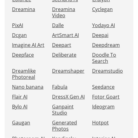
Dreamina
Dreamina
Cyclegan
Video
PixAI
Dalle
Yodayo AI
Dcgan
ArtSmart AI
Deepai
Imagine AI Art
Deepart
Deepdream
Deepface
Deliberate
Doodle To
Search
Dreamlike
Dreamshaper
Dreamstudio
Photoreal
Nano banana
Fabula
Seedance
Flair AI
DressX Gen AI
Fotor Goart
Bylo AI
Ganpaint
Ideogram
Studio
Gaugan
Generated
Hotpot
Photos