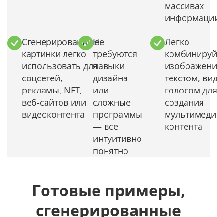
массивах
информаци
Сгенерированные
Не
Легко
картинки легко
требуются
комбинируй
использовать для
навыки
изображени
соцсетей,
дизайна
текстом, ви
рекламы, NFT,
или
голосом для
веб-сайтов или
сложные
создания
видеоконтента
программы
мультимеди
— всё
контента
интуитивно
понятно
Готовые примеры,
сгенерированные