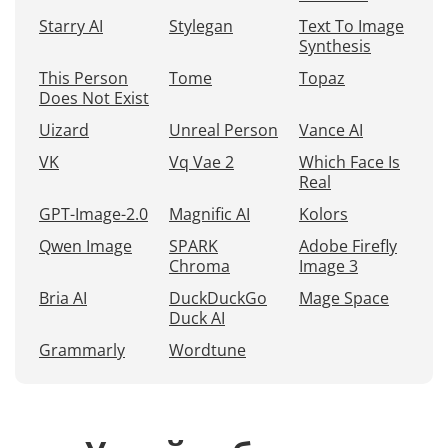
Starry AI
Stylegan
Text To Image
Synthesis
This Person
Tome
Topaz
Does Not Exist
Uizard
Unreal Person
Vance AI
VK
Vq Vae 2
Which Face Is
Real
GPT-Image-2.0
Magnific AI
Kolors
Qwen Image
SPARK
Adobe Firefly
Chroma
Image 3
Bria AI
DuckDuckGo
Mage Space
Duck AI
Grammarly
Wordtune