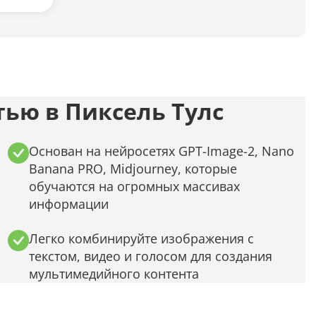
Анализ таблиц
Сравнительный анализ
Анализ диаграммы
ью в Пиксель Тулс
Идеи для рисования
Идеи для фэнтези
Основан на нейросетях GPT-Image-2, Nano
Идеи
Banana PRO, Midjourney, которые
обучаются на огромных массивах
информации
Определить болезнь растения по фото
Легко комбинируйте изображения с
Описать картинку
текстом, видео и голосом для создания
Распознать рукописный текст
мультимедийного контента
Определить объект на фото