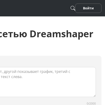
Войти
сетью Dreamshaper
Песня
Стихотворение
Фанфики
0/2000