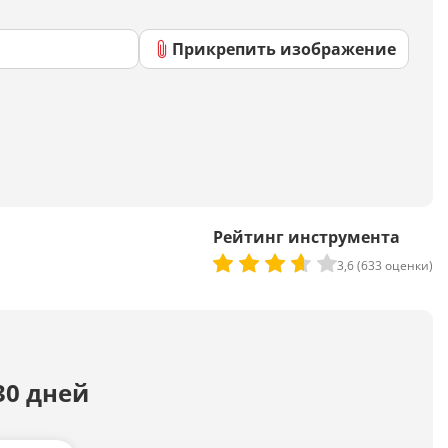
Скрипты
Генератор html-кода
Прикрепить изображение
Редактирование
Разбить текст
Сравнить два текста
Рейтинг инструмента
3,6 (633 оценки)
Должностная инструкция
Регламенты
Вакансия
Бизнес-процессы
30 дней
Инструкция