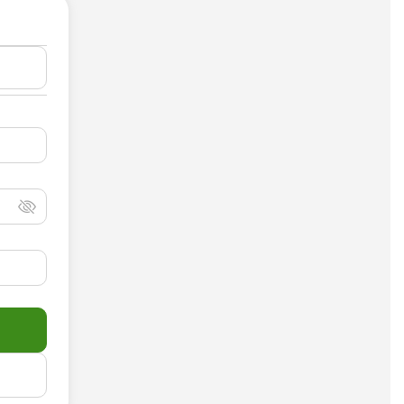
Досудебная претензия
Описание видео
Выступление
Описание компании
Объявление для авито
Анализ данных
Анализ научных статей
Анализ произведения
Анализ сайта