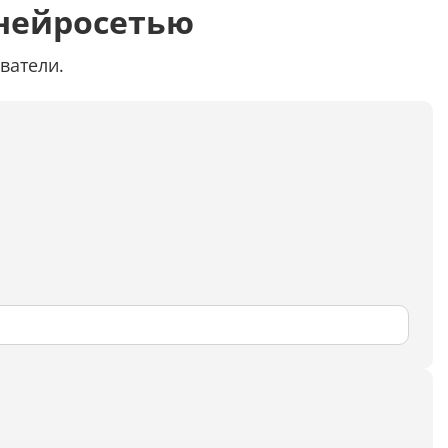
Распознать текст с картинки
нейросетью
Проанализировать изображение
ватели.
Описать внешность человека на фото
Определить шрифт по фото
Найти место по фото
Перевести текст с фото
Определить птицу по фото
Определить гриб по фото
Определение типа лица по фото
Тест
Курсовая