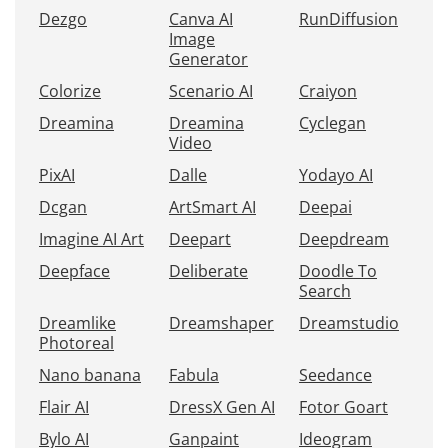
Dezgo
Canva AI
RunDiffusion
Image
Generator
Colorize
Scenario AI
Craiyon
Dreamina
Dreamina
Cyclegan
Video
PixAI
Dalle
Yodayo AI
Dcgan
ArtSmart AI
Deepai
Imagine AI Art
Deepart
Deepdream
Deepface
Deliberate
Doodle To
Search
Dreamlike
Dreamshaper
Dreamstudio
Photoreal
Nano banana
Fabula
Seedance
Flair AI
DressX Gen AI
Fotor Goart
Bylo AI
Ganpaint
Ideogram