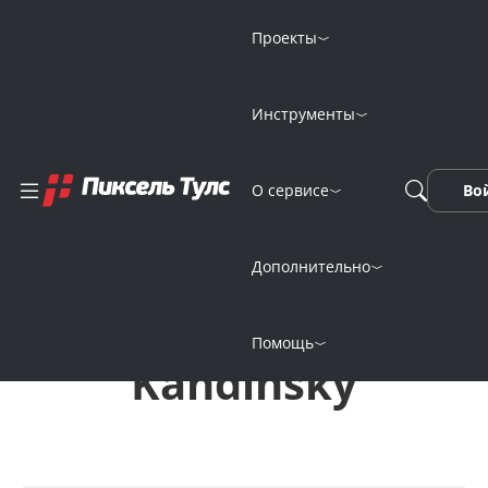
Проекты
Инструменты
Генерация
О сервисе
Во
изображений
онлайн
Дополнительно
нейросетью
Помощь
Kandinsky