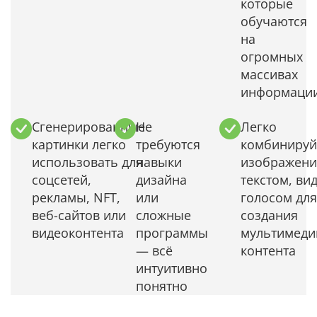
которые
обучаются
на
огромных
массивах
информаци
Сгенерированные
Не
Легко
картинки легко
требуются
комбинируй
использовать для
навыки
изображени
соцсетей,
дизайна
текстом, ви
рекламы, NFT,
или
голосом для
веб-сайтов или
сложные
создания
видеоконтента
программы
мультимеди
— всё
контента
интуитивно
понятно