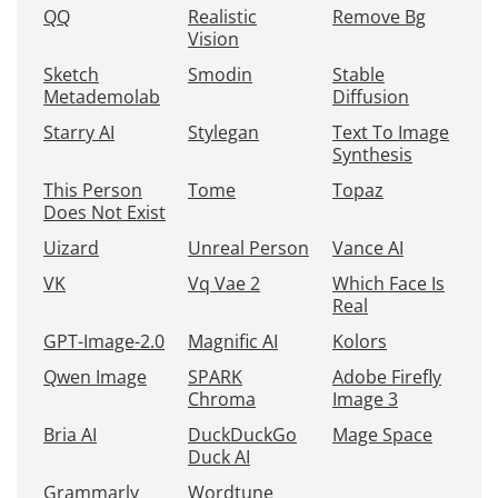
QQ
Realistic
Remove Bg
Vision
Sketch
Smodin
Stable
Metademolab
Diffusion
Starry AI
Stylegan
Text To Image
Synthesis
This Person
Tome
Topaz
Does Not Exist
Uizard
Unreal Person
Vance AI
VK
Vq Vae 2
Which Face Is
Real
GPT-Image-2.0
Magnific AI
Kolors
Qwen Image
SPARK
Adobe Firefly
Chroma
Image 3
Bria AI
DuckDuckGo
Mage Space
Duck AI
Grammarly
Wordtune