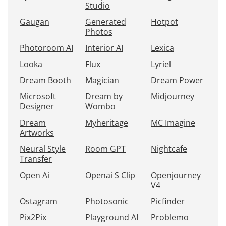
Studio
Gaugan
Generated
Hotpot
Photos
Photoroom AI
Interior AI
Lexica
Looka
Flux
Lyriel
Dream Booth
Magician
Dream Power
Microsoft
Dream by
Midjourney
Designer
Wombo
Dream
Myheritage
MC Imagine
Artworks
Neural Style
Room GPT
Nightcafe
Transfer
Open Ai
Openai S Clip
Openjourney
V4
Ostagram
Photosonic
Picfinder
Pix2Pix
Playground AI
Problemo