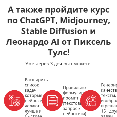
А также пройдите курс
по ChatGPT, Midjourney,
Stable Diffusion и
Леонардо AI от Пиксель
Тулс!
Уже через 3 дня вы сможете:
Расширить
список
Генери
Правильно
задач,
качест
формулировать
которые
тексты,
промпт
нейросети
изобра
(текстовый
делают
и реша
запрос к
лучше и
15+ дру
нейросети)
быстрее
задач