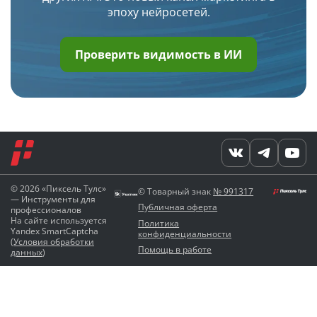
эпоху нейросетей.
Проверить видимость в ИИ
© 2026 «Пиксель Тулс»
© Товарный знак
№ 991317
— Инструменты для
Публичная оферта
профессионалов
На сайте используется
Политика
Yandex SmartCaptcha
конфиденциальности
(
Условия обработки
Помощь в работе
данных
)