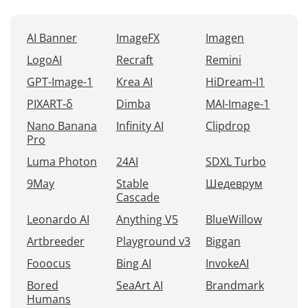
AI Banner
ImageFX
Imagen
LogoAI
Recraft
Remini
GPT-Image-1
Krea AI
HiDream-I1
PIXART-δ
Dimba
MAI-Image-1
Nano Banana
Infinity AI
Clipdrop
Pro
Luma Photon
24AI
SDXL Turbo
9May
Stable
Шедеврум
Cascade
Leonardo AI
Anything V5
BlueWillow
Artbreeder
Playground v3
Biggan
Fooocus
Bing AI
InvokeAI
Bored
SeaArt AI
Brandmark
Humans