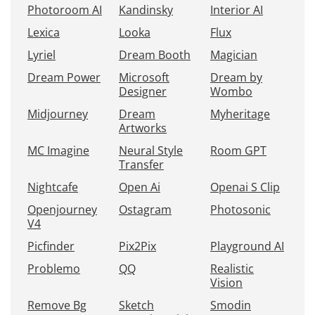
Photoroom AI
Kandinsky
Interior AI
Lexica
Looka
Flux
Lyriel
Dream Booth
Magician
Dream Power
Microsoft
Dream by
Designer
Wombo
Midjourney
Dream
Myheritage
Artworks
MC Imagine
Neural Style
Room GPT
Transfer
Nightcafe
Open Ai
Openai S Clip
Openjourney
Ostagram
Photosonic
V4
Picfinder
Pix2Pix
Playground AI
Problemo
QQ
Realistic
Vision
Remove Bg
Sketch
Smodin