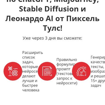
Stable Diffusion и
Леонардо AI от Пиксель
Тулс!
Уже через 3 дня вы сможете:
Расширить
список
Генери
Правильно
задач,
качест
формулировать
которые
тексты,
промпт
нейросети
изобра
(текстовый
делают
и реша
запрос к
лучше и
15+ дру
нейросети)
быстрее
задач
человека