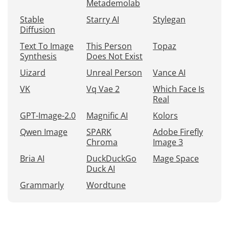
Metademolab
Stable
Starry AI
Stylegan
Diffusion
Text To Image
This Person
Topaz
Synthesis
Does Not Exist
Uizard
Unreal Person
Vance AI
VK
Vq Vae 2
Which Face Is
Real
GPT-Image-2.0
Magnific AI
Kolors
Qwen Image
SPARK
Adobe Firefly
Chroma
Image 3
Bria AI
DuckDuckGo
Mage Space
Duck AI
Grammarly
Wordtune