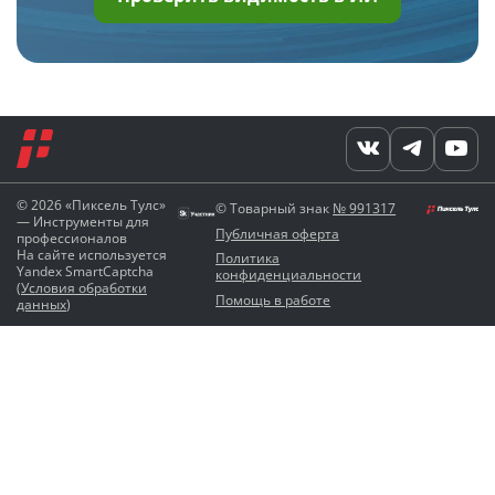
© 2026 «Пиксель Тулс»
© Товарный знак
№ 991317
— Инструменты для
Публичная оферта
профессионалов
На сайте используется
Политика
Yandex SmartCaptcha
конфиденциальности
(
Условия обработки
Помощь в работе
данных
)