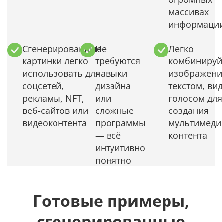
массивах
информаци
Сгенерированные
Не
Легко
картинки легко
требуются
комбинируй
использовать для
навыки
изображени
соцсетей,
дизайна
текстом, ви
рекламы, NFT,
или
голосом для
веб-сайтов или
сложные
создания
видеоконтента
программы
мультимеди
— всё
контента
интуитивно
понятно
Готовые примеры,
сгенерированные