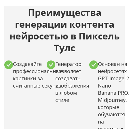
Преимущества
генерации контента
нейросетью в Пиксель
Тулс
Создавайте
Генератор
Основан на
профессиональные
позволяет
нейросетях
картинки за
создавать
GPT-Image-2
считанные секунды
изображения
Nano
в любом
Banana PRO
стиле
Midjourney,
которые
обучаются
на
огромных