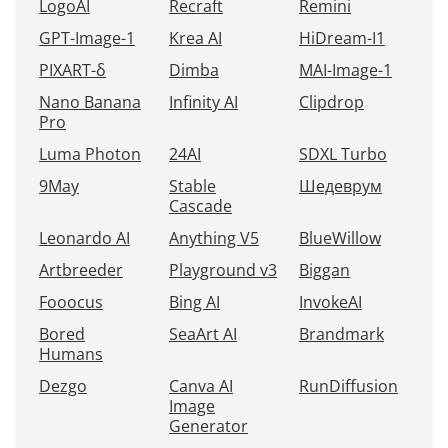
LogoAI
Recraft
Remini
GPT-Image-1
Krea AI
HiDream-I1
PIXART-δ
Dimba
MAI-Image-1
Nano Banana
Infinity AI
Clipdrop
Pro
Luma Photon
24AI
SDXL Turbo
9May
Stable
Шедеврум
Cascade
Leonardo AI
Anything V5
BlueWillow
Artbreeder
Playground v3
Biggan
Fooocus
Bing AI
InvokeAI
Bored
SeaArt AI
Brandmark
Humans
Dezgo
Canva AI
RunDiffusion
Image
Generator