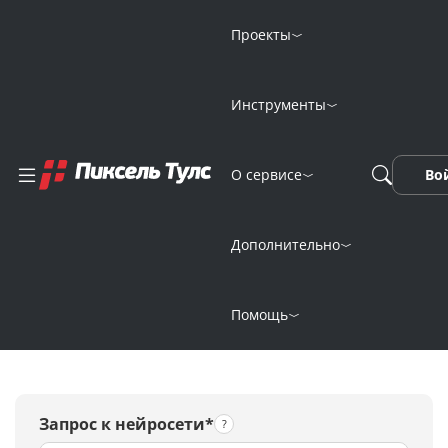
Проекты
Инструменты
Генерация
О сервисе
Во
изображений
онлайн
Дополнительно
нейросетью Tome
Помощь
Запрос к нейросети*