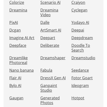
Colorize
Scenario AI
Craiyon
Dreamina
Dreamina
Cyclegan
Video
PixAI
Dalle
Yodayo AI
Dcgan
ArtSmart AI
Deepai
Imagine AI Art
Deepart
Deepdream
Deepface
Deliberate
Doodle To
Search
Dreamlike
Dreamshaper
Dreamstudio
Photoreal
Nano banana
Fabula
Seedance
Flair AI
DressX Gen AI
Fotor Goart
Bylo AI
Ganpaint
Ideogram
Studio
Gaugan
Generated
Hotpot
Photos