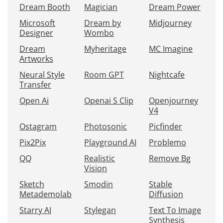
Dream Booth
Magician
Dream Power
Microsoft
Dream by
Midjourney
Designer
Wombo
Dream
Myheritage
MC Imagine
Artworks
Neural Style
Room GPT
Nightcafe
Transfer
Open Ai
Openai S Clip
Openjourney
V4
Ostagram
Photosonic
Picfinder
Pix2Pix
Playground AI
Problemo
QQ
Realistic
Remove Bg
Vision
Sketch
Smodin
Stable
Metademolab
Diffusion
Starry AI
Stylegan
Text To Image
Synthesis