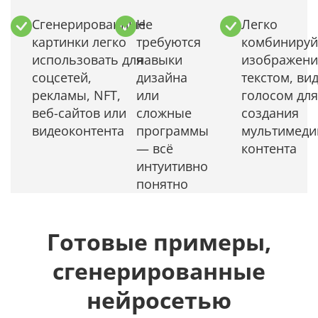
Сгенерированные
Не
Легко
картинки легко
требуются
комбинируй
использовать для
навыки
изображени
соцсетей,
дизайна
текстом, ви
рекламы, NFT,
или
голосом для
веб-сайтов или
сложные
создания
видеоконтента
программы
мультимеди
— всё
контента
интуитивно
понятно
Готовые примеры,
сгенерированные
нейросетью