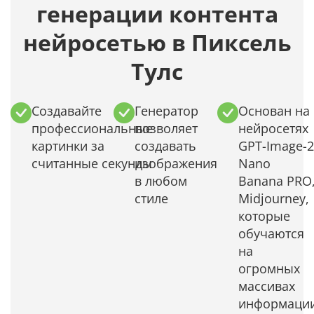
генерации контента
нейросетью в Пиксель
Тулс
Создавайте
Генератор
Основан на
профессиональные
позволяет
нейросетях
картинки за
создавать
GPT-Image-2
считанные секунды
изображения
Nano
в любом
Banana PRO
стиле
Midjourney,
которые
обучаются
на
огромных
массивах
информаци