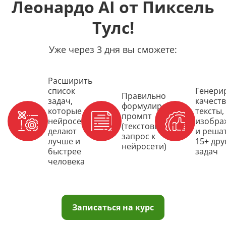
Леонардо AI от Пиксель
Тулс!
Уже через 3 дня вы сможете:
Расширить
список
Генери
Правильно
задач,
качест
формулировать
которые
тексты,
промпт
нейросети
изобра
(текстовый
делают
и реша
запрос к
лучше и
15+ дру
нейросети)
быстрее
задач
человека
Записаться на курс