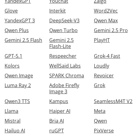
YandexGPT
Youchat
Zalgo
Glove
Interkit
Word2Vec
YandexGPT 3
DeepSeek-V3
Qwen Max
Qwen Plus
Qwen Turbo
Gemini 2.5 Pro
Gemini 2.5 Flash
Gemini 2.5
PlayHT
Flash-Lite
GPT-5.1
Respeecher
Grok-4 Fast
Kolors
WellSaid Labs
Loudly
Qwen Image
SPARK Chroma
Revoicer
Luma Ray 2
Adobe Firefly
Grok
Image 3
Qwen3 TTS
Kampus
SeamlessM4T V2
Llama
Haiper AI
Meta
Mistral
Bria AI
Qwen
Hailuo AI
ruGPT
PixVerse