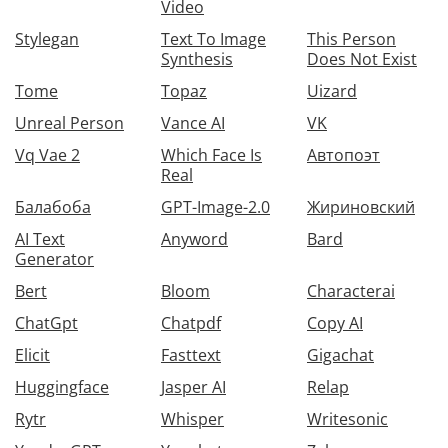
Video
Stylegan
Text To Image
This Person
Synthesis
Does Not Exist
Tome
Topaz
Uizard
Unreal Person
Vance AI
VK
Vq Vae 2
Which Face Is
Автопоэт
Real
Балабоба
GPT-Image-2.0
Жириновский
AI Text
Anyword
Bard
Generator
Bert
Bloom
Characterai
ChatGpt
Chatpdf
Copy AI
Elicit
Fasttext
Gigachat
Huggingface
Jasper AI
Relap
Rytr
Whisper
Writesonic