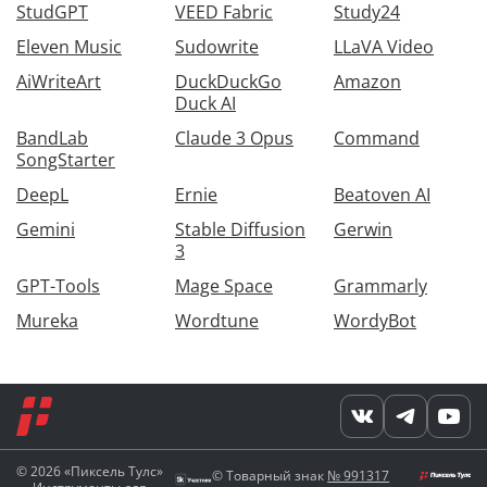
StudGPT
VEED Fabric
Study24
Eleven Music
Sudowrite
LLaVA Video
AiWriteArt
DuckDuckGo
Amazon
Duck AI
BandLab
Claude 3 Opus
Command
SongStarter
DeepL
Ernie
Beatoven AI
Gemini
Stable Diffusion
Gerwin
3
GPT-Tools
Mage Space
Grammarly
Mureka
Wordtune
WordyBot
© 2026 «Пиксель Тулс»
© Товарный знак
№ 991317