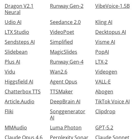
Dragon V2.1
Runway Gen-2
VibeVoice-1.5B
Neural
Udio AI
Seedance 2.0
Kling AI
LTX Studio
VideoPoet
Decktopus AI
Sendsteps AI
Simplified
Visme AI
Slidebean
MagicSlides
PopAI
Plus AI
Runway Gen-4
LTX-2
Vidu
Wan2.6
Videogen
Higgsfield AI
Agent Opus
VALL-E
Chatterbox TTS
TTSMaker
Abogen
Article.Audio
DeepBrain AI
TikTok Voice AI
Fliki
Songgenerator
Clipdrop
AI
MMAudio
Luma Photon
GPT-5.2
Claude Opus 4.6
Perplexity Sonar
Claude Sonnet