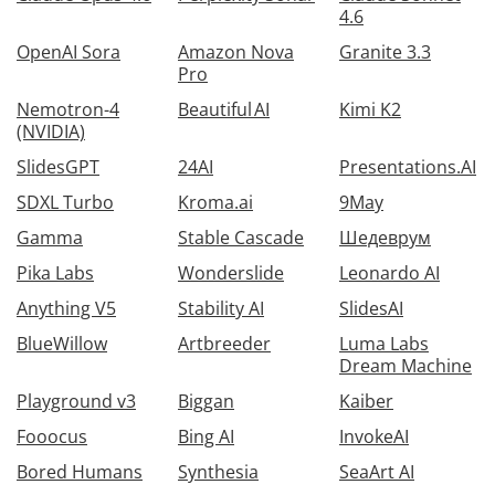
4.6
OpenAI Sora
Amazon Nova
Granite 3.3
Pro
Nemotron-4
Beautiful AI
Kimi K2
(NVIDIA)
SlidesGPT
24AI
Presentations.AI
SDXL Turbo
Kroma.ai
9May
Gamma
Stable Cascade
Шедеврум
Pika Labs
Wonderslide
Leonardo AI
Anything V5
Stability AI
SlidesAI
BlueWillow
Artbreeder
Luma Labs
Dream Machine
Playground v3
Biggan
Kaiber
Fooocus
Bing AI
InvokeAI
Bored Humans
Synthesia
SeaArt AI