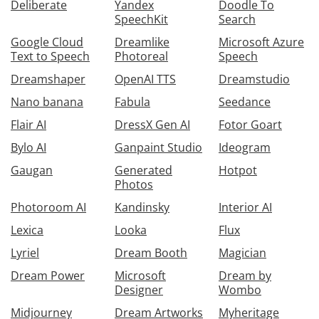
Deliberate
Yandex
Doodle To
SpeechKit
Search
Google Cloud
Dreamlike
Microsoft Azure
Text to Speech
Photoreal
Speech
Dreamshaper
OpenAI TTS
Dreamstudio
Nano banana
Fabula
Seedance
Flair AI
DressX Gen AI
Fotor Goart
Bylo AI
Ganpaint Studio
Ideogram
Gaugan
Generated
Hotpot
Photos
Photoroom AI
Kandinsky
Interior AI
Lexica
Looka
Flux
Lyriel
Dream Booth
Magician
Dream Power
Microsoft
Dream by
Designer
Wombo
Midjourney
Dream Artworks
Myheritage