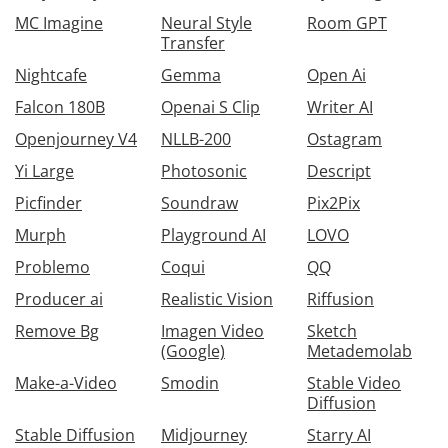
MC Imagine
Neural Style
Room GPT
Transfer
Nightcafe
Gemma
Open Ai
Falcon 180B
Openai S Clip
Writer AI
Openjourney V4
NLLB-200
Ostagram
Yi Large
Photosonic
Descript
Picfinder
Soundraw
Pix2Pix
Murph
Playground AI
LOVO
Problemo
Coqui
QQ
Producer ai
Realistic Vision
Riffusion
Remove Bg
Imagen Video
Sketch
(Google)
Metademolab
Make-a-Video
Smodin
Stable Video
Diffusion
Stable Diffusion
Midjourney
Starry AI