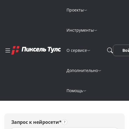
Проекты
Инструменты
Magnific AI —
О сервисе
Во
нейросеть для
улучшения
Дополнительно
изображений
Помощь
Запрос к нейросети*