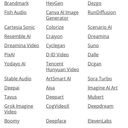
Brandmark
HeyGen
Dezgo
Fish Audio
Canva AI Image
RunDiffusion
Generator
Cartesia Sonic
Colorize
Scenario AI
Resemble AI
Craiyon
Dreamina
Dreamina Video
Cyclegan
Suno
PixAI
D-ID Video
Dalle
Yodayo AI
Tencent
Dcgan
Hunyuan Video
Stable Audio
ArtSmart AI
Sora Turbo
Deepai
Aiva
Imagine AI Art
Tavus
Deepart
Mubert
Grok Imagine
CogVideoX
Deepdream
Video
Boomy
Deepface
ElevenLabs