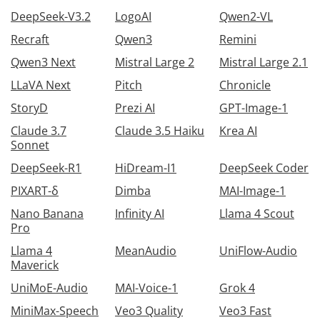
DeepSeek-V3.2
LogoAI
Qwen2-VL
Recraft
Qwen3
Remini
Qwen3 Next
Mistral Large 2
Mistral Large 2.1
LLaVA Next
Pitch
Chronicle
StoryD
Prezi AI
GPT-Image-1
Claude 3.7
Claude 3.5 Haiku
Krea AI
Sonnet
DeepSeek-R1
HiDream-I1
DeepSeek Coder
PIXART-δ
Dimba
MAI-Image-1
Nano Banana
Infinity AI
Llama 4 Scout
Pro
Llama 4
MeanAudio
UniFlow-Audio
Maverick
UniMoE-Audio
MAI-Voice-1
Grok 4
MiniMax-Speech
Veo3 Quality
Veo3 Fast