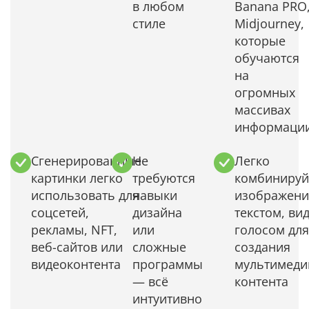
в любом
Banana PRO
стиле
Midjourney,
которые
обучаются
на
огромных
массивах
информаци
Сгенерированные
Не
Легко
картинки легко
требуются
комбинируй
использовать для
навыки
изображени
соцсетей,
дизайна
текстом, ви
рекламы, NFT,
или
голосом для
веб-сайтов или
сложные
создания
видеоконтента
программы
мультимеди
— всё
контента
интуитивно