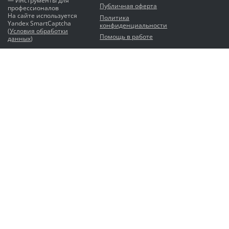
— Инструменты для
Публичная оферта
профессионалов
На сайте используется
Политика
Yandex SmartCaptcha
конфиденциальности
(
Условия обработки
Помощь в работе
данных
)