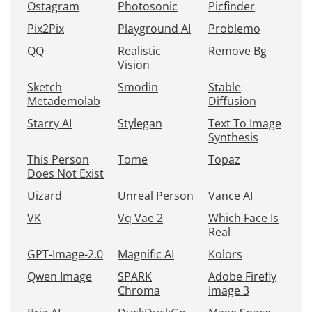
Ostagram
Photosonic
Picfinder
Pix2Pix
Playground AI
Problemo
QQ
Realistic
Remove Bg
Vision
Sketch
Smodin
Stable
Metademolab
Diffusion
Starry AI
Stylegan
Text To Image
Synthesis
This Person
Tome
Topaz
Does Not Exist
Uizard
Unreal Person
Vance AI
VK
Vq Vae 2
Which Face Is
Real
GPT-Image-2.0
Magnific AI
Kolors
Qwen Image
SPARK
Adobe Firefly
Chroma
Image 3