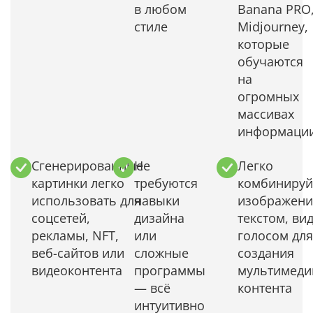
в любом
Banana PRO
стиле
Midjourney,
которые
обучаются
на
огромных
массивах
информаци
Сгенерированные
Не
Легко
картинки легко
требуются
комбинируй
использовать для
навыки
изображени
соцсетей,
дизайна
текстом, ви
рекламы, NFT,
или
голосом для
веб-сайтов или
сложные
создания
видеоконтента
программы
мультимеди
— всё
контента
интуитивно