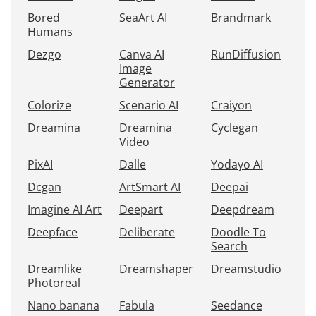
Bored
SeaArt AI
Brandmark
Humans
Dezgo
Canva AI
RunDiffusion
Image
Generator
Colorize
Scenario AI
Craiyon
Dreamina
Dreamina
Cyclegan
Video
PixAI
Dalle
Yodayo AI
Dcgan
ArtSmart AI
Deepai
Imagine AI Art
Deepart
Deepdream
Deepface
Deliberate
Doodle To
Search
Dreamlike
Dreamshaper
Dreamstudio
Photoreal
Nano banana
Fabula
Seedance