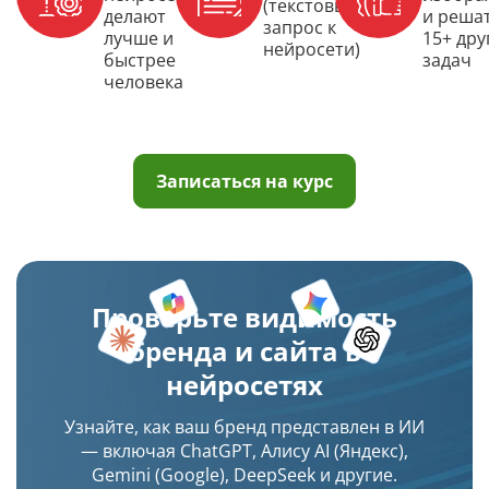
(текстовый
делают
и реша
запрос к
лучше и
15+ дру
нейросети)
быстрее
задач
человека
Записаться на курс
Проверьте видимость
бренда и сайта в
нейросетях
Узнайте, как ваш бренд представлен в ИИ
— включая ChatGPT, Алису AI (Яндекс),
Gemini (Google), DeepSeek и другие.