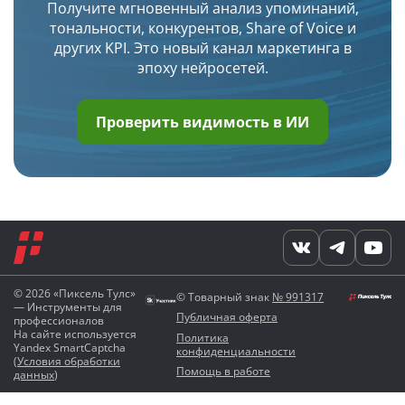
Получите мгновенный анализ упоминаний,
тональности, конкурентов, Share of Voice и
других KPI. Это новый канал маркетинга в
эпоху нейросетей.
Проверить видимость в ИИ
© 2026 «Пиксель Тулс»
© Товарный знак
№ 991317
— Инструменты для
Публичная оферта
профессионалов
На сайте используется
Политика
Yandex SmartCaptcha
конфиденциальности
(
Условия обработки
Помощь в работе
данных
)