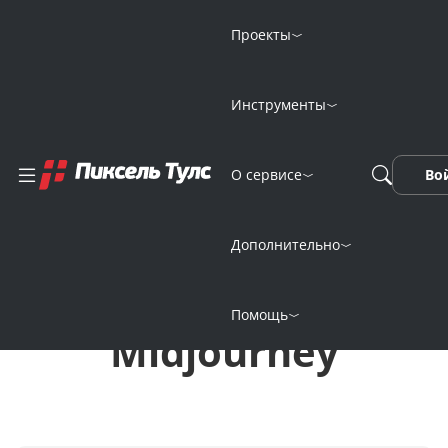
Проекты
Инструменты
Генерация
О сервисе
Во
изображений
онлайн
Дополнительно
нейросетью
Помощь
Midjourney