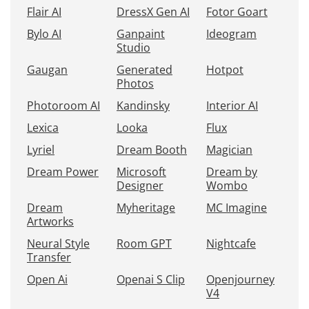
Flair AI
DressX Gen AI
Fotor Goart
Bylo AI
Ganpaint
Ideogram
Studio
Gaugan
Generated
Hotpot
Photos
Photoroom AI
Kandinsky
Interior AI
Lexica
Looka
Flux
Lyriel
Dream Booth
Magician
Dream Power
Microsoft
Dream by
Designer
Wombo
Dream
Myheritage
MC Imagine
Artworks
Neural Style
Room GPT
Nightcafe
Transfer
Open Ai
Openai S Clip
Openjourney
V4