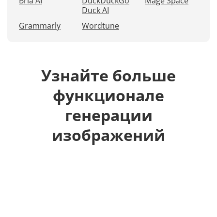
Bria AI
DuckDuckGo
Mage Space
Duck AI
Grammarly
Wordtune
Узнайте больше
функционале
генерации
изображений