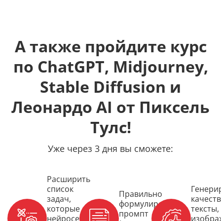
А также пройдите курс
по ChatGPT, Midjourney,
Stable Diffusion и
Леонардо AI от Пиксель
Тулс!
Уже через 3 дня вы сможете:
Расширить
список
Генери
Правильно
задач,
качест
формулировать
которые
тексты,
промпт
нейросети
изобра