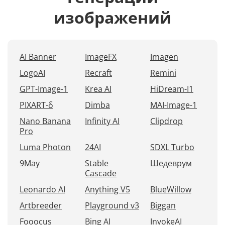
изображений
AI Banner
ImageFX
Imagen
LogoAI
Recraft
Remini
GPT-Image-1
Krea AI
HiDream-I1
PIXART-δ
Dimba
MAI-Image-1
Nano Banana
Infinity AI
Clipdrop
Pro
Luma Photon
24AI
SDXL Turbo
9May
Stable
Шедеврум
Cascade
Leonardo AI
Anything V5
BlueWillow
Artbreeder
Playground v3
Biggan
Fooocus
Bing AI
InvokeAI