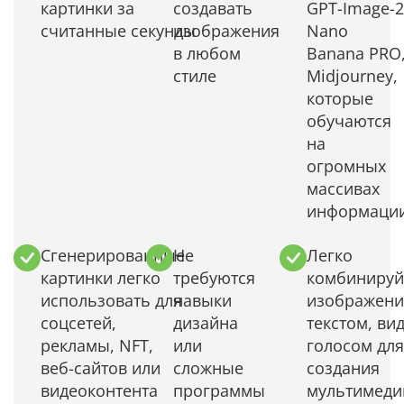
картинки за
создавать
GPT-Image-2
считанные секунды
изображения
Nano
в любом
Banana PRO
стиле
Midjourney,
которые
обучаются
на
огромных
массивах
информаци
Сгенерированные
Не
Легко
картинки легко
требуются
комбинируй
использовать для
навыки
изображени
соцсетей,
дизайна
текстом, ви
рекламы, NFT,
или
голосом для
веб-сайтов или
сложные
создания
видеоконтента
программы
мультимеди