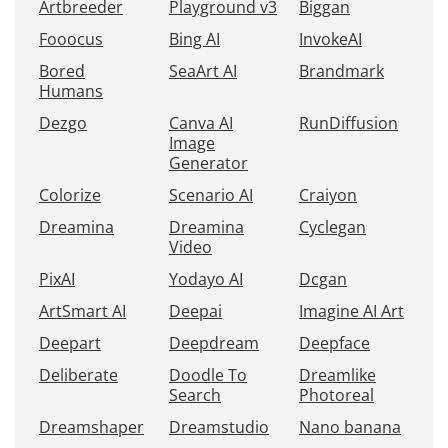
Artbreeder
Playground v3
Biggan
Fooocus
Bing AI
InvokeAI
Bored
SeaArt AI
Brandmark
Humans
Dezgo
Canva AI
RunDiffusion
Image
Generator
Colorize
Scenario AI
Craiyon
Dreamina
Dreamina
Cyclegan
Video
PixAI
Yodayo AI
Dcgan
ArtSmart AI
Deepai
Imagine AI Art
Deepart
Deepdream
Deepface
Deliberate
Doodle To
Dreamlike
Search
Photoreal
Dreamshaper
Dreamstudio
Nano banana