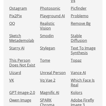
V4
Ostagram
Photosonic
Picfinder
Pix2Pix
Playground AI
Problemo
QQ
Realistic
Remove Bg
Vision
Sketch
Smodin
Stable
Metademolab
Diffusion
Starry AI
Stylegan
Text To Image
Synthesis
This Person
Tome
Topaz
Does Not Exist
Uizard
Unreal Person
Vance AI
VK
Vq Vae 2
Which Face Is
Real
GPT-Image-2.0
Magnific AI
Kolors
Qwen Image
SPARK
Adobe Firefly
Chroma
Image 3