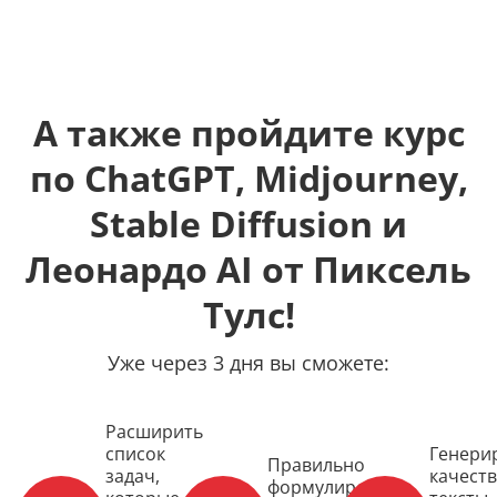
А также пройдите курс
по ChatGPT, Midjourney,
Stable Diffusion и
Леонардо AI от Пиксель
Тулс!
Уже через 3 дня вы сможете:
Расширить
список
Генери
Правильно
задач,
качест
формулировать