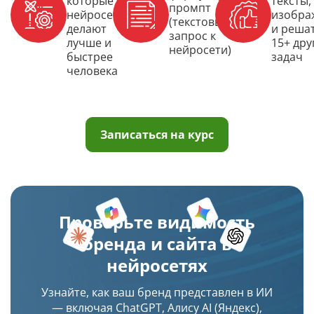
которые
тексты,
промпт
нейросети
изобра
(текстовый
делают
и реша
запрос к
лучше и
15+ дру
нейросети)
быстрее
задач
человека
Записаться на курс
Проверьте видимость
бренда и сайта в
нейросетях
Узнайте, как ваш бренд представлен в ИИ
— включая ChatGPT, Алису AI (Яндекс),