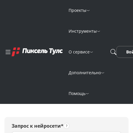
Проекты
Инструменты
Генерация
О сервисе
Во
изображений
онлайн
Дополнительно
нейросетью Dalle
Помощь
Запрос к нейросети*