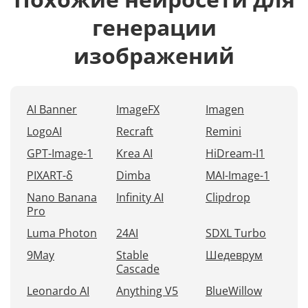
генерации
изображений
AI Banner
ImageFX
Imagen
LogoAI
Recraft
Remini
GPT-Image-1
Krea AI
HiDream-I1
PIXART-δ
Dimba
MAI-Image-1
Nano Banana
Infinity AI
Clipdrop
Pro
Luma Photon
24AI
SDXL Turbo
9May
Stable
Шедеврум
Cascade
Leonardo AI
Anything V5
BlueWillow