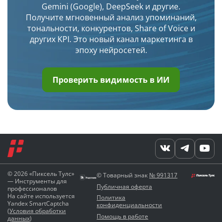
Gemini (Google), DeepSeek и другие.
Получите мгновенный анализ упоминаний,
тональности, конкурентов, Share of Voice и
других KPI. Это новый канал маркетинга в
эпоху нейросетей.
Проверить видимость в ИИ
© 2026 «Пиксель Тулс»
© Товарный знак
№ 991317
— Инструменты для
Публичная оферта
профессионалов
На сайте используется
Политика
Yandex SmartCaptcha
конфиденциальности
(
Условия обработки
Помощь в работе
данных
)