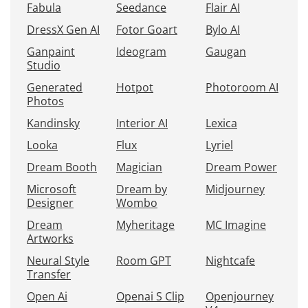
Fabula
Seedance
Flair AI
DressX Gen AI
Fotor Goart
Bylo AI
Ganpaint
Ideogram
Gaugan
Studio
Generated
Hotpot
Photoroom AI
Photos
Kandinsky
Interior AI
Lexica
Looka
Flux
Lyriel
Dream Booth
Magician
Dream Power
Microsoft
Dream by
Midjourney
Designer
Wombo
Dream
Myheritage
MC Imagine
Artworks
Neural Style
Room GPT
Nightcafe
Transfer
Open Ai
Openai S Clip
Openjourney