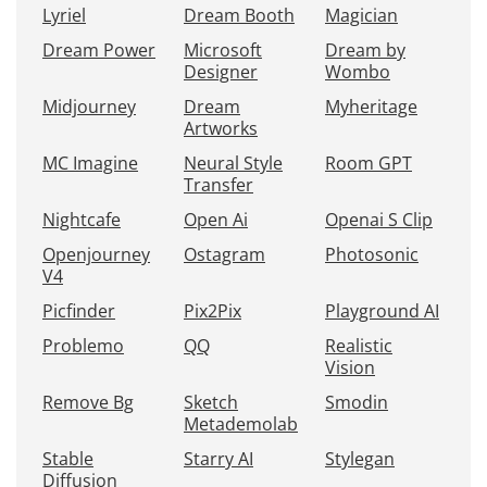
Lyriel
Dream Booth
Magician
Dream Power
Microsoft
Dream by
Designer
Wombo
Midjourney
Dream
Myheritage
Artworks
MC Imagine
Neural Style
Room GPT
Transfer
Nightcafe
Open Ai
Openai S Clip
Openjourney
Ostagram
Photosonic
V4
Picfinder
Pix2Pix
Playground AI
Problemo
QQ
Realistic
Vision
Remove Bg
Sketch
Smodin
Metademolab
Stable
Starry AI
Stylegan
Diffusion