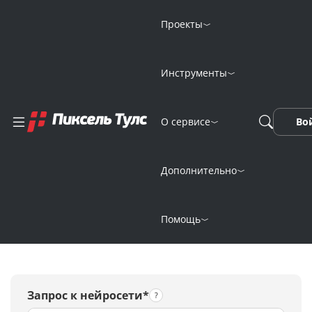
Проекты
Инструменты
Генерация
О сервисе
Во
изображений
онлайн
Дополнительно
нейросетью Uizard
Помощь
Запрос к нейросети*