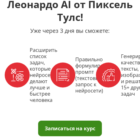
Леонардо AI от Пиксель
Тулс!
Уже через 3 дня вы сможете:
Расширить
список
Генери
Правильно
задач,
качест
формулировать
которые
тексты,
промпт
нейросети
изобра
(текстовый
делают
и реша
запрос к
лучше и
15+ дру
нейросети)
быстрее
задач
человека
Записаться на курс