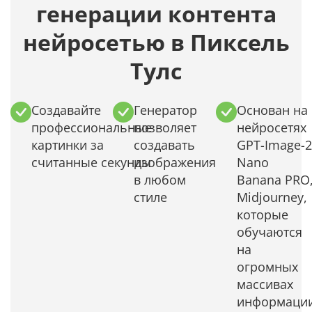
генерации контента
нейросетью в Пиксель
Тулс
Создавайте
Генератор
Основан на
профессиональные
позволяет
нейросетях
картинки за
создавать
GPT-Image-2
считанные секунды
изображения
Nano
в любом
Banana PRO
стиле
Midjourney,
которые
обучаются
на
огромных
массивах
информаци