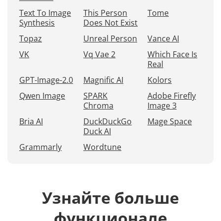
Text To Image
This Person
Tome
Synthesis
Does Not Exist
Topaz
Unreal Person
Vance AI
VK
Vq Vae 2
Which Face Is
Real
GPT-Image-2.0
Magnific AI
Kolors
Qwen Image
SPARK
Adobe Firefly
Chroma
Image 3
Bria AI
DuckDuckGo
Mage Space
Duck AI
Grammarly
Wordtune
Узнайте больше
функционале