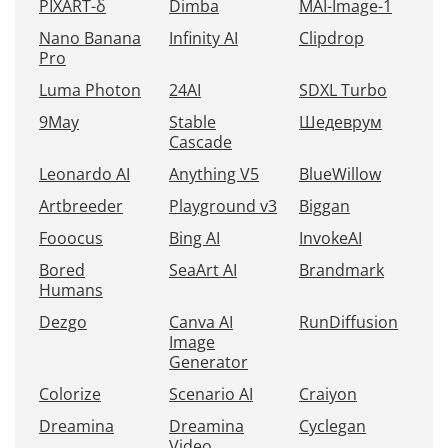
PIXART-δ
Dimba
MAI-Image-1
Nano Banana
Infinity AI
Clipdrop
Pro
Luma Photon
24AI
SDXL Turbo
9May
Stable
Шедеврум
Cascade
Leonardo AI
Anything V5
BlueWillow
Artbreeder
Playground v3
Biggan
Fooocus
Bing AI
InvokeAI
Bored
SeaArt AI
Brandmark
Humans
Dezgo
Canva AI
RunDiffusion
Image
Generator
Colorize
Scenario AI
Craiyon
Dreamina
Dreamina
Cyclegan
Video