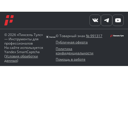
© 2026 «Пиксель Тулс»
© Товарный знак
№ 991317
— Инструменты для
Публичная оферта
профессионалов
На сайте используется
Политика
Yandex SmartCaptcha
конфиденциальности
(
Условия обработки
Помощь в работе
данных
)