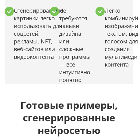
Сгенерированные
Не
Легко
картинки легко
требуются
комбинируй
использовать для
навыки
изображени
соцсетей,
дизайна
текстом, ви
рекламы, NFT,
или
голосом для
веб-сайтов или
сложные
создания
видеоконтента
программы
мультимеди
— всё
контента
интуитивно
понятно
Готовые примеры,
сгенерированные
нейросетью