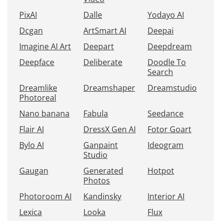
PixAI
Dalle
Yodayo AI
Dcgan
ArtSmart AI
Deepai
Imagine AI Art
Deepart
Deepdream
Deepface
Deliberate
Doodle To
Search
Dreamlike
Dreamshaper
Dreamstudio
Photoreal
Nano banana
Fabula
Seedance
Flair AI
DressX Gen AI
Fotor Goart
Bylo AI
Ganpaint
Ideogram
Studio
Gaugan
Generated
Hotpot
Photos
Photoroom AI
Kandinsky
Interior AI
Lexica
Looka
Flux